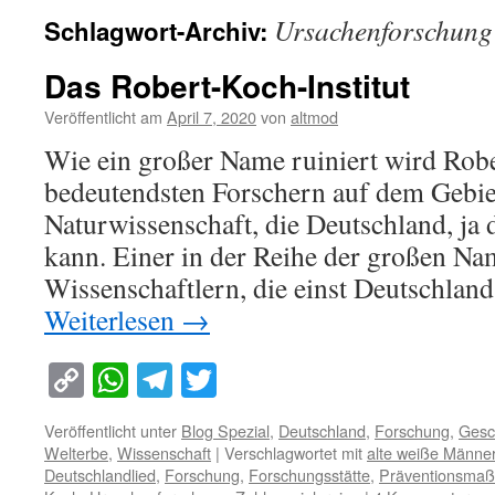
Ursachenforschung
Schlagwort-Archiv:
Das Robert-Koch-Institut
Veröffentlicht am
April 7, 2020
von
altmod
Wie ein großer Name ruiniert wird Robe
bedeutendsten Forschern auf dem Gebie
Naturwissenschaft, die Deutschland, ja 
kann. Einer in der Reihe der großen N
Wissenschaftlern, die einst Deutschla
Weiterlesen
→
Copy
WhatsApp
Telegram
Twitter
Link
Veröffentlicht unter
Blog Spezial
,
Deutschland
,
Forschung
,
Gesc
Welterbe
,
Wissenschaft
|
Verschlagwortet mit
alte weiße Männe
Deutschlandlied
,
Forschung
,
Forschungsstätte
,
Präventionsma