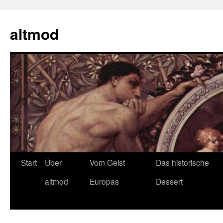
Zum
Inhalt
altmod
springen
Start
Über
Vom Geist
Das historische
altmod
Europas
Dessert