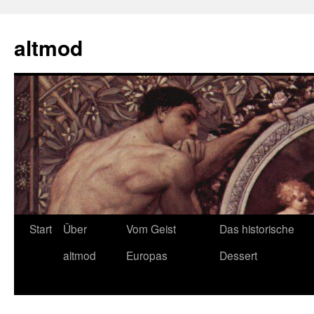
Zum
Inhalt
altmod
springen
Start
Über
Vom Geist
Das historische
altmod
Europas
Dessert