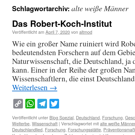
alte weiße Männer
Schlagwortarchiv:
Das Robert-Koch-Institut
Veröffentlicht am
April 7, 2020
von
altmod
Wie ein großer Name ruiniert wird Robe
bedeutendsten Forschern auf dem Gebie
Naturwissenschaft, die Deutschland, ja 
kann. Einer in der Reihe der großen N
Wissenschaftlern, die einst Deutschla
Weiterlesen
→
Copy
WhatsApp
Telegram
Twitter
Link
Veröffentlicht unter
Blog Spezial
,
Deutschland
,
Forschung
,
Gesc
Welterbe
,
Wissenschaft
|
Verschlagwortet mit
alte weiße Männe
Deutschlandlied
,
Forschung
,
Forschungsstätte
,
Präventionsma