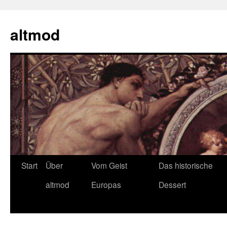
Zum
Inhalt
altmod
springen
Start
Über
Vom Geist
Das historische
altmod
Europas
Dessert