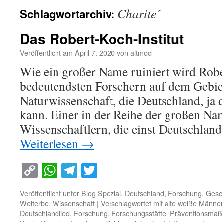
Charite´
Schlagwortarchiv:
Das Robert-Koch-Institut
Veröffentlicht am
April 7, 2020
von
altmod
Wie ein großer Name ruiniert wird Robe
bedeutendsten Forschern auf dem Gebie
Naturwissenschaft, die Deutschland, ja 
kann. Einer in der Reihe der großen N
Wissenschaftlern, die einst Deutschla
Weiterlesen
→
Copy
WhatsApp
Telegram
Twitter
Link
Veröffentlicht unter
Blog Spezial
,
Deutschland
,
Forschung
,
Gesc
Welterbe
,
Wissenschaft
|
Verschlagwortet mit
alte weiße Männe
Deutschlandlied
,
Forschung
,
Forschungsstätte
,
Präventionsma