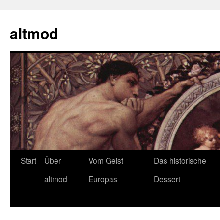
Zum
Inhalt
altmod
springen
Start
Über
Vom Geist
Das historische
altmod
Europas
Dessert