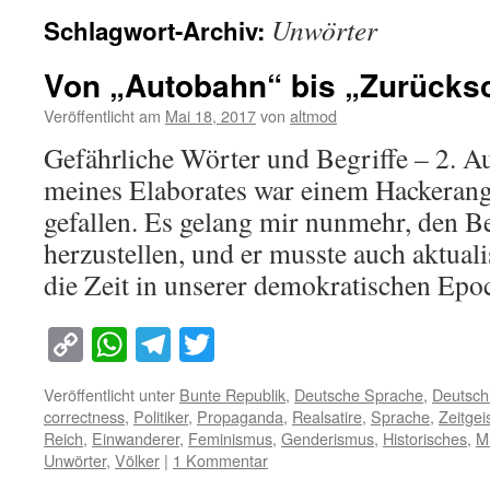
Unwörter
Schlagwort-Archiv:
Von „Autobahn“ bis „Zurücks
Veröffentlicht am
Mai 18, 2017
von
altmod
Gefährliche Wörter und Begriffe – 2. Au
meines Elaborates war einem Hackerang
gefallen. Es gelang mir nunmehr, den B
herzustellen, und er musste auch aktuali
die Zeit in unserer demokratischen E
Copy
WhatsApp
Telegram
Twitter
Link
Veröffentlicht unter
Bunte Republik
,
Deutsche Sprache
,
Deutsch
correctness
,
Politiker
,
Propaganda
,
Realsatire
,
Sprache
,
Zeitgei
Reich
,
Einwanderer
,
Feminismus
,
Genderismus
,
Historisches
,
M
Unwörter
,
Völker
|
1 Kommentar