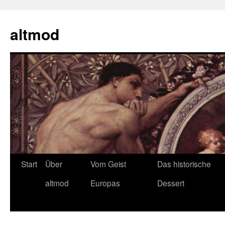
Zum
Inhalt
altmod
springen
Start
Über
Vom Geist
Das historische
altmod
Europas
Dessert