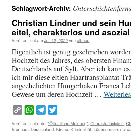
Unterschichtenfern
Schlagwort-Archiv:
Christian Lindner und sein H
eitel, charakterlos und asozial
Veröffentlicht am
Juli 12, 2022
von
altmod
Eigentlich ist genug geschrieben worden
Hochzeit des Jahres, des obersten Finan
Deutschlands auf Sylt. Aber ich kann e
ich mir diese eitlen Haartransplantat-Tr
angeehelichten Hungerhaken Franca Leh
Gewese um deren Hochzeit …
Weiterle
Copy
WhatsApp
Telegram
Twitter
Link
Veröffentlicht unter
"Öffentliche Meinung"
,
Charakterlosigkeit
,
Ch
Irrenhaus Deutschland
,
Kirche
,
Kriminalität
,
Lügenpresse
,
my da