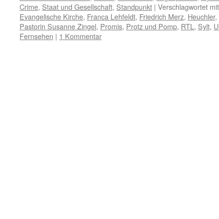
Crime
,
Staat und Gesellschaft
,
Standpunkt
|
Verschlagwortet mit
Evangelische Kirche
,
Franca Lehfeldt
,
Friedrich Merz
,
Heuchler
,
Pastorin Susanne Zingel
,
Promis
,
Protz und Pomp
,
RTL
,
Sylt
,
U
Fernsehen
|
1 Kommentar