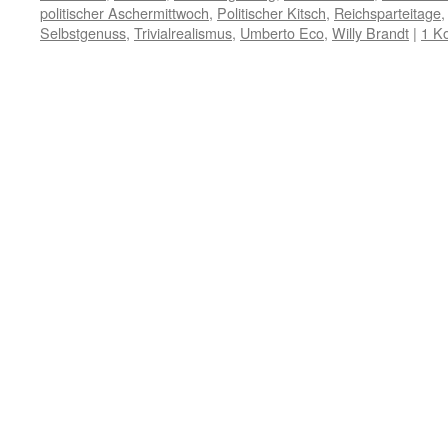
politischer Aschermittwoch
,
Politischer Kitsch
,
Reichsparteitage
Selbstgenuss
,
Trivialrealismus
,
Umberto Eco
,
Willy Brandt
|
1 K