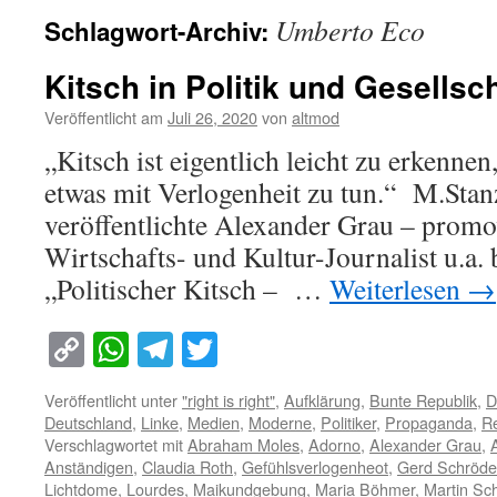
Umberto Eco
Schlagwort-Archiv:
Kitsch in Politik und Gesellsc
Veröffentlicht am
Juli 26, 2020
von
altmod
„Kitsch ist eigentlich leicht zu erkenne
etwas mit Verlogenheit zu tun.“ M.St
veröffentlichte Alexander Grau – promo
Wirtschafts- und Kultur-Journalist u.a.
„Politischer Kitsch – …
Weiterlesen
→
Copy
WhatsApp
Telegram
Twitter
Link
Veröffentlicht unter
"right is right"
,
Aufklärung
,
Bunte Republik
,
D
Deutschland
,
Linke
,
Medien
,
Moderne
,
Politiker
,
Propaganda
,
Re
Verschlagwortet mit
Abraham Moles
,
Adorno
,
Alexander Grau
,
Anständigen
,
Claudia Roth
,
Gefühlsverlogenheot
,
Gerd Schröde
Lichtdome
,
Lourdes
,
Maikundgebung
,
Maria Böhmer
,
Martin Sc