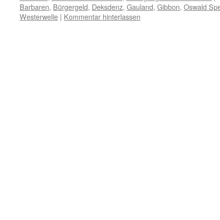
Barbaren
,
Bürgergeld
,
Deksdenz
,
Gauland
,
Gibbon
,
Oswald Spe
Westerwelle
|
Kommentar hinterlassen