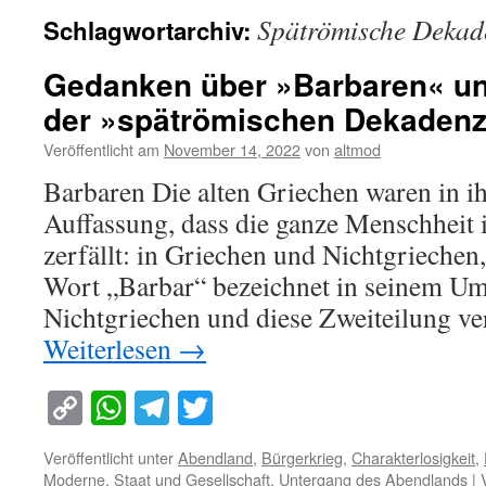
Spätrömische Dekad
Schlagwortarchiv:
Gedanken über »Barbaren« un
der »spätrömischen Dekaden
Veröffentlicht am
November 14, 2022
von
altmod
Barbaren Die alten Griechen waren in ih
Auffassung, dass die ganze Menschheit 
zerfällt: in Griechen und Nichtgriechen
Wort „Barbar“ bezeichnet in seinem Um
Nichtgriechen und diese Zweiteilung v
Weiterlesen
→
Copy
WhatsApp
Telegram
Twitter
Link
Veröffentlicht unter
Abendland
,
Bürgerkrieg
,
Charakterlosigkeit
,
Moderne
,
Staat und Gesellschaft
,
Untergang des Abendlands
|