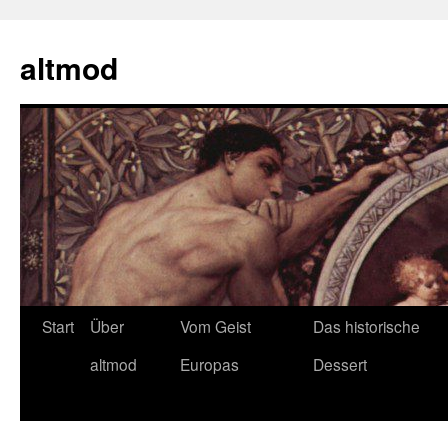
Zum
Inhalt
altmod
springen
Start
Über
Vom Geist
Das historische
altmod
Europas
Dessert