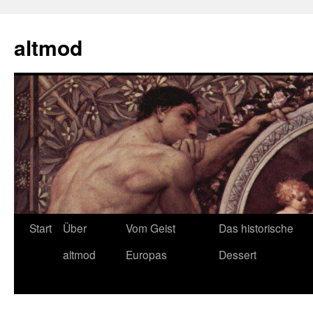
Zum
Inhalt
altmod
springen
Start
Über
Vom Geist
Das historische
altmod
Europas
Dessert