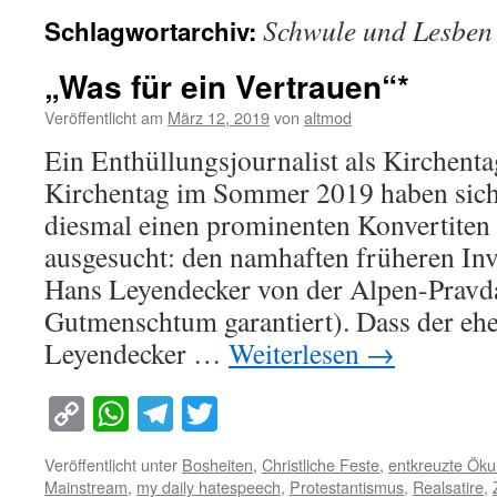
Schwule und Lesben
Schlagwortarchiv:
„Was für ein Vertrauen“*
Veröffentlicht am
März 12, 2019
von
altmod
Ein Enthüllungsjournalist als Kirchent
Kirchentag im Sommer 2019 haben sich
diesmal einen prominenten Konvertiten 
ausgesucht: den namhaften früheren Inv
Hans Leyendecker von der Alpen-Pravda
Gutmenschtum garantiert). Dass der eh
Leyendecker …
Weiterlesen
→
Copy
WhatsApp
Telegram
Twitter
Link
Veröffentlicht unter
Bosheiten
,
Christliche Feste
,
entkreuzte Ök
Mainstream
,
my daily hatespeech
,
Protestantismus
,
Realsatire
,