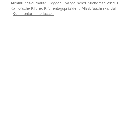
Aufklärungsjournalist
,
Blogger
,
Evangelischer Kirchentag 2019
,
Katholische Kirche
,
Kirchentagspräsident
,
Missbrauchsskandal
,
|
Kommentar hinterlassen