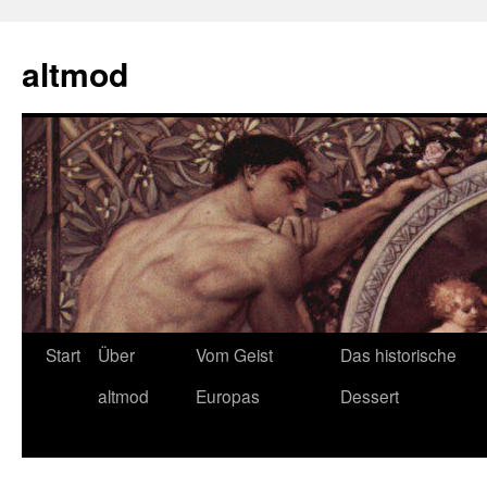
Zum
Inhalt
altmod
springen
Start
Über
Vom Geist
Das historische
altmod
Europas
Dessert