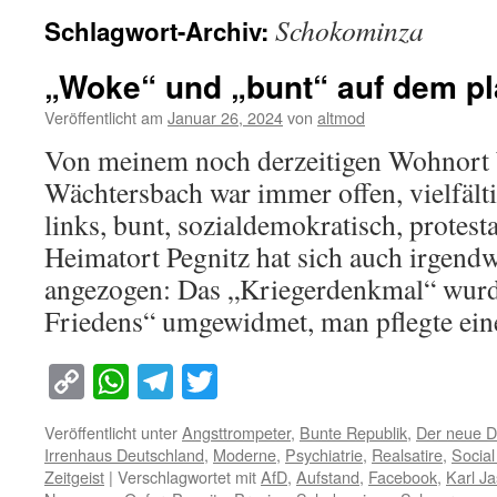
Schokominza
Schlagwort-Archiv:
„Woke“ und „bunt“ auf dem pl
Veröffentlicht am
Januar 26, 2024
von
altmod
Von meinem noch derzeitigen Wohnort b
Wächtersbach war immer offen, vielfältig
links, bunt, sozialdemokratisch, prote
Heimatort Pegnitz hat sich auch irgend
angezogen: Das „Kriegerdenkmal“ wurd
Friedens“ umgewidmet, man pflegte e
Copy
WhatsApp
Telegram
Twitter
Link
Veröffentlicht unter
Angsttrompeter
,
Bunte Republik
,
Der neue D
Irrenhaus Deutschland
,
Moderne
,
Psychiatrie
,
Realsatire
,
Social
Zeitgeist
|
Verschlagwortet mit
AfD
,
Aufstand
,
Facebook
,
Karl J