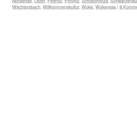
Nonsense
,
Opfer
,
Pegnitz
,
Provinz
,
Schokominza
,
Schwarzenau
Wächtersbach
,
Willkommenskultur
,
Woke
,
Wokeness
|
8 Komme