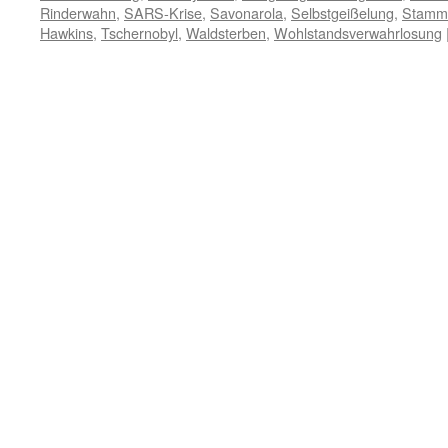
Rinderwahn
,
SARS-Krise
,
Savonarola
,
Selbstgeißelung
,
Stammh
Hawkins
,
Tschernobyl
,
Waldsterben
,
Wohlstandsverwahrlosung