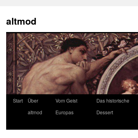
Zum
Inhalt
altmod
springen
Start
Über
Vom Geist
Das historische
altmod
Europas
Dessert