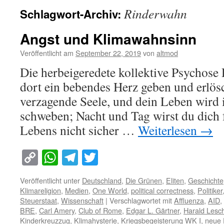
Rinderwahn
Schlagwort-Archiv:
Angst und Klimawahnsinn
Veröffentlicht am
September 22, 2019
von
altmod
Die herbeigeredete kollektive Psychose
dort ein bebendes Herz geben und erlö
verzagende Seele, und dein Leben wird
schweben; Nacht und Tag wirst du dich 
Lebens nicht sicher …
Weiterlesen
→
Copy
WhatsApp
Telegram
Twitter
Link
Veröffentlicht unter
Deutschland
,
Die Grünen
,
Eliten
,
Geschichte
Klimareligion
,
Medien
,
One World
,
political correctness
,
Politiker
Steuerstaat
,
Wissenschaft
|
Verschlagwortet mit
Affluenza
,
AID
,
BRE
,
Carl Amery
,
Club of Rome
,
Edgar L. Gärtner
,
Harald Lesc
Kinderkreuzzug
,
Klimahysterie
,
Kriegsbegeisterung WK I
,
neue 