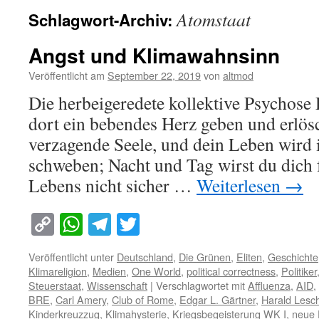
Atomstaat
Schlagwort-Archiv:
Angst und Klimawahnsinn
Veröffentlicht am
September 22, 2019
von
altmod
Die herbeigeredete kollektive Psychose
dort ein bebendes Herz geben und erlö
verzagende Seele, und dein Leben wird
schweben; Nacht und Tag wirst du dich 
Lebens nicht sicher …
Weiterlesen
→
Copy
WhatsApp
Telegram
Twitter
Link
Veröffentlicht unter
Deutschland
,
Die Grünen
,
Eliten
,
Geschichte
Klimareligion
,
Medien
,
One World
,
political correctness
,
Politiker
Steuerstaat
,
Wissenschaft
|
Verschlagwortet mit
Affluenza
,
AID
,
BRE
,
Carl Amery
,
Club of Rome
,
Edgar L. Gärtner
,
Harald Lesc
Kinderkreuzzug
,
Klimahysterie
,
Kriegsbegeisterung WK I
,
neue 