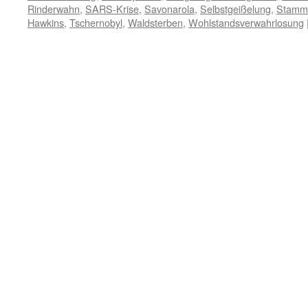
Rinderwahn
,
SARS-Krise
,
Savonarola
,
Selbstgeißelung
,
Stammh
Hawkins
,
Tschernobyl
,
Waldsterben
,
Wohlstandsverwahrlosung