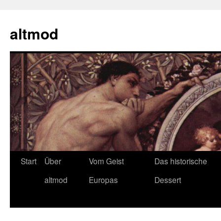
Zum
Inhalt
altmod
springen
Start
Über
Vom Geist
Das historische
altmod
Europas
Dessert