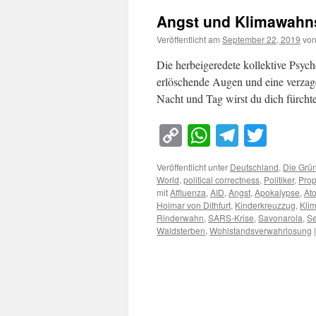
Angst und Klimawahn
Veröffentlicht am
September 22, 2019
vo
Die herbeigeredete kollektive Psyc
erlöschende Augen und eine verzag
Nacht und Tag wirst du dich fürch
Copy
WhatsApp
Telegra
Twitt
Link
Veröffentlicht unter
Deutschland
,
Die Grü
World
,
political correctness
,
Politiker
,
Pro
mit
Affluenza
,
AID
,
Angst
,
Apokalypse
,
At
Hoimar von Dithfurt
,
Kinderkreuzzug
,
Klim
Rinderwahn
,
SARS-Krise
,
Savonarola
,
Se
Waldsterben
,
Wohlstandsverwahrlosung
|