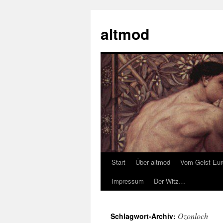
Zum
Inhalt
altmod
springen
Start
Über altmod
Vom Geist Eu
Impressum
Der Witz…
Ozonloch
Schlagwort-Archiv: