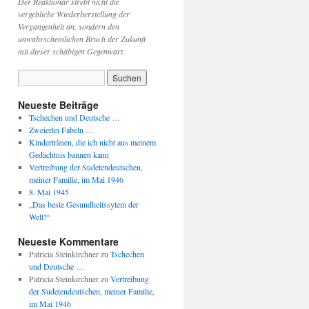
Der Reaktionär strebt nicht die
vergebliche Wiederherstellung der
Vergangenheit an, sondern den
unwahrscheinlichen Bruch der Zukunft
mit dieser schäbigen Gegenwart.
Neueste Beiträge
Tschechen und Deutsche …
Zweierlei Fabeln …
Kindertränen, die ich nicht aus meinem
Gedächtnis bannen kann
Vertreibung der Sudetendeutschen,
meiner Familie, im Mai 1946
8. Mai 1945
„Das beste Gesundheitssytem der
Welt!“
Neueste Kommentare
Patricia Steinkirchner
zu
Tschechen
und Deutsche …
Patricia Steinkirchner
zu
Vertreibung
der Sudetendeutschen, meiner Familie,
im Mai 1946