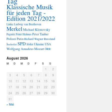
Tag
Klassische Musik
für jeden Tag -
Edition 2021/2022
Linke
Ludwig van Beethoven
Merkel
Michael Klonovsky
Peter Tauber
Peter Helmes
Pegnitz
Polizei
Putin
Russland
Richard Wagner
SPD
Ukraine
USA
Seehofer
Söder
Wolfgang Amadeus Mozart
ÖRR
August 2026
M
D
M
D
F
S
S
1
2
3
4
5
6
7
8
9
10
11
12
13
14
15
16
17
18
19
20
21
22
23
24
25
26
27
28
29
30
31
« Mai