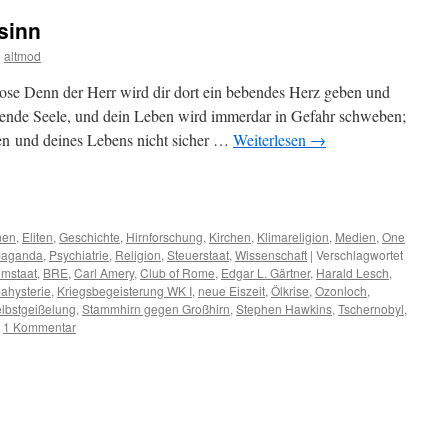
sinn
n
altmod
hose Denn der Herr wird dir dort ein bebendes Herz geben und
ende Seele, und dein Leben wird immerdar in Gefahr schweben;
ten und deines Lebens nicht sicher …
Weiterlesen
→
m
er
nen
,
Eliten
,
Geschichte
,
Hirnforschung
,
Kirchen
,
Klimareligion
,
Medien
,
One
paganda
,
Psychiatrie
,
Religion
,
Steuerstaat
,
Wissenschaft
|
Verschlagwortet
omstaat
,
BRE
,
Carl Amery
,
Club of Rome
,
Edgar L. Gärtner
,
Harald Lesch
,
ahysterie
,
Kriegsbegeisterung WK I
,
neue Eiszeit
,
Ölkrise
,
Ozonloch
,
lbstgeißelung
,
Stammhirn gegen Großhirn
,
Stephen Hawkins
,
Tschernobyl
,
1 Kommentar