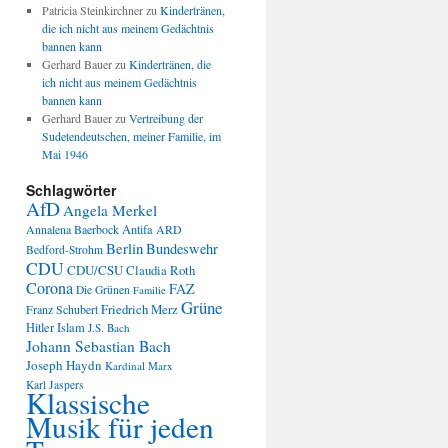
Patricia Steinkirchner
zu
Kindertränen,
die ich nicht aus meinem Gedächtnis
bannen kann
Gerhard Bauer
zu
Kindertränen, die
ich nicht aus meinem Gedächtnis
bannen kann
Gerhard Bauer
zu
Vertreibung der
Sudetendeutschen, meiner Familie, im
Mai 1946
Schlagwörter
AfD
Angela Merkel
Annalena Baerbock
Antifa
ARD
Berlin
Bundeswehr
Bedford-Strohm
CDU
CDU/CSU
Claudia Roth
Corona
FAZ
Die Grünen
Familie
Grüne
Friedrich Merz
Franz Schubert
Hitler
Islam
J.S. Bach
Johann Sebastian Bach
Joseph Haydn
Kardinal Marx
Karl Jaspers
Klassische
Musik für jeden