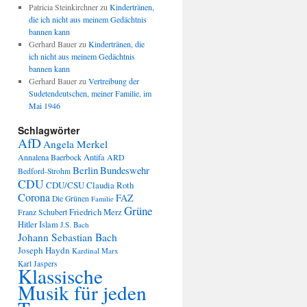
Patricia Steinkirchner
zu
Kindertränen,
die ich nicht aus meinem Gedächtnis
bannen kann
Gerhard Bauer
zu
Kindertränen, die
ich nicht aus meinem Gedächtnis
bannen kann
Gerhard Bauer
zu
Vertreibung der
Sudetendeutschen, meiner Familie, im
Mai 1946
Schlagwörter
AfD
Angela Merkel
Annalena Baerbock
Antifa
ARD
Berlin
Bundeswehr
Bedford-Strohm
CDU
CDU/CSU
Claudia Roth
Corona
FAZ
Die Grünen
Familie
Grüne
Friedrich Merz
Franz Schubert
Hitler
Islam
J.S. Bach
Johann Sebastian Bach
Joseph Haydn
Kardinal Marx
Karl Jaspers
Klassische
Musik für jeden