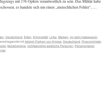
lugzeugs mit 176 Opfern verantwortlich zu sein. Das Militär habe
eschossen, es handele sich um einen „menschlichen Fehler“, …
m
er
ten
,
Deutschland
,
Eliten
,
Kriminalität
,
Linke
,
Medien
,
my daily hatespeech
,
erschlagwortet mit
Adolph Freiherr von Knigge
,
Deutschland
,
Finanzminister
,
uelle
,
Mullahregime
,
nichtswürdige weibliche Personen
,
Parlamentarier
,
ntar