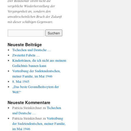
Der Reaktionär strebt nicht die
vergebliche Wiederherstellung der
Vergangenheit an, sondern den
unwahrscheinlichen Bruch der Zukunft
mit dieser schäbigen Gegenwart.
Neueste Beiträge
Tschechen und Deutsche …
Zweierlei Fabeln …
Kindertränen, die ich nicht aus meinem
Gedächtnis bannen kann
Vertreibung der Sudetendeutschen,
meiner Familie, im Mai 1946
8. Mai 1945
„Das beste Gesundheitssytem der
Welt!“
Neueste Kommentare
Patricia Steinkirchner
zu
Tschechen
und Deutsche …
Patricia Steinkirchner
zu
Vertreibung
der Sudetendeutschen, meiner Familie,
im Mai 1946