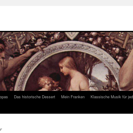
ropas
Das historische Dessert
Mein Franken
Klassische Musik für je
r