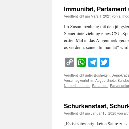
Immunität, Parlament
Veröffentlicht am
März 1, 2021
von
altmo
Im Zusammenhang mit den jüngsten
Steuerhinterziehung eines CSU-Spitz
ersten Mal in das Augenmerk geraten
es sei denn, seine „Immunität“ wi
Copy
WhatsApp
Telegra
Twitt
Link
Veröffentlicht unter
Bosheiten
,
Demokrati
Verschlagwortet mit
Abgeordnete
,
Bundes
Norbert Lammert
,
Parlament
,
Parlamentar
Schurkenstaat, Schu
Veröffentlicht am
Januar 15, 2020
von
al
„Es ist schwierig, keine Satire zu s