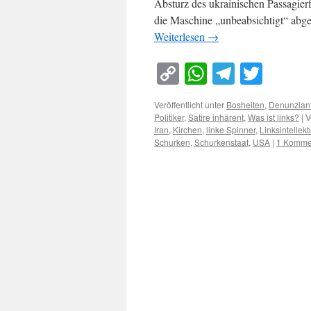
Absturz des ukrainischen Passagierf
die Maschine „unbeabsichtigt“ abg
Weiterlesen
→
Copy
WhatsApp
Telegra
Twitt
Link
Veröffentlicht unter
Bosheiten
,
Denunzian
Politiker
,
Satire inhärent
,
Was ist links?
|
V
Iran
,
Kirchen
,
linke Spinner
,
Linksintellekt
Schurken
,
Schurkenstaat
,
USA
|
1 Komme