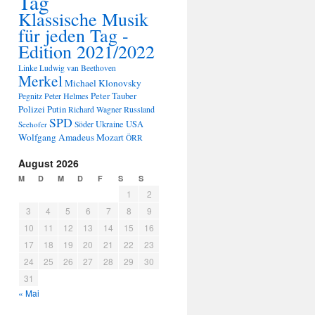
Tag
Klassische Musik
für jeden Tag -
Edition 2021/2022
Linke
Ludwig van Beethoven
Merkel
Michael Klonovsky
Peter Tauber
Peter Helmes
Pegnitz
Polizei
Putin
Russland
Richard Wagner
SPD
Ukraine
USA
Seehofer
Söder
Wolfgang Amadeus Mozart
ÖRR
August 2026
M
D
M
D
F
S
S
1
2
3
4
5
6
7
8
9
10
11
12
13
14
15
16
17
18
19
20
21
22
23
24
25
26
27
28
29
30
31
« Mai