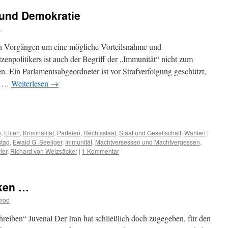
 und Demokratie
d
 Vorgängen um eine mögliche Vorteilsnahme und
enpolitikers ist auch der Begriff der „Immunität“ nicht zum
. Ein Parlamentsabgeordneter ist vor Strafverfolgung geschützt,
rd …
Weiterlesen
→
m
er
e
,
Eliten
,
Kriminalität
,
Parteien
,
Rechtsstaat
,
Staat und Gesellschaft
,
Wahlen
|
tag
,
Ewald G. Seeliger
,
Immunität
,
Machtversessen und Machtvergessen
,
ier
,
Richard von Weizsäcker
|
1 Kommentar
rken …
tmod
chreiben“ Juvenal Der Iran hat schließlich doch zugegeben, für den