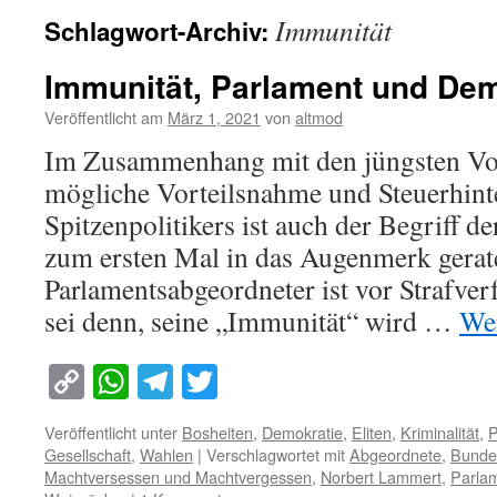
Immunität
Schlagwort-Archiv:
Immunität, Parlament und Dem
Veröffentlicht am
März 1, 2021
von
altmod
Im Zusammenhang mit den jüngsten Vo
mögliche Vorteilsnahme und Steuerhint
Spitzenpolitikers ist auch der Begriff d
zum ersten Mal in das Augenmerk gerat
Parlamentsabgeordneter ist vor Strafver
sei denn, seine „Immunität“ wird …
Wei
Copy
WhatsApp
Telegram
Twitter
Link
Veröffentlicht unter
Bosheiten
,
Demokratie
,
Eliten
,
Kriminalität
,
P
Gesellschaft
,
Wahlen
|
Verschlagwortet mit
Abgeordnete
,
Bunde
Machtversessen und Machtvergessen
,
Norbert Lammert
,
Parla