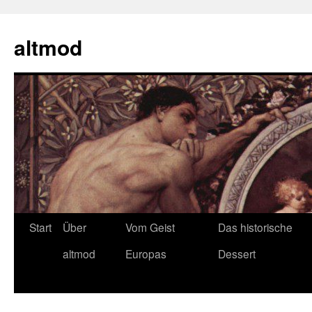
Zum
Inhalt
altmod
springen
Start
Über
Vom Geist
Das historische
altmod
Europas
Dessert