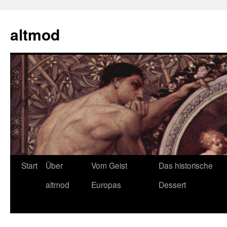
Zum
Inhalt
altmod
springen
Start
Über
Vom Geist
Das historische
altmod
Europas
Dessert