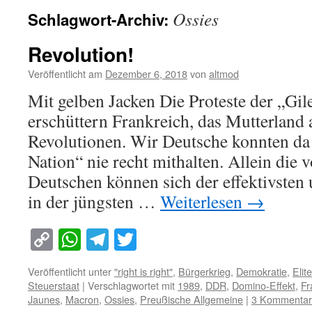
Ossies
Schlagwort-Archiv:
Revolution!
Veröffentlicht am
Dezember 6, 2018
von
altmod
Mit gelben Jacken Die Proteste der „Gil
erschüttern Frankreich, das Mutterland a
Revolutionen. Wir Deutsche konnten da
Nation“ nie recht mithalten. Allein di
Deutschen können sich der effektivsten
in der jüngsten …
Weiterlesen
→
Copy
WhatsApp
Telegram
Twitter
Link
Veröffentlicht unter
"right is right"
,
Bürgerkrieg
,
Demokratie
,
Elit
Steuerstaat
|
Verschlagwortet mit
1989
,
DDR
,
Domino-Effekt
,
Fr
Jaunes
,
Macron
,
Ossies
,
Preußische Allgemeine
|
3 Kommenta