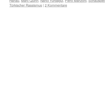
Hanau
,
Marc Quinn
,
Nanci Yurdagül
,
Piero Manzoni
,
Schauspiel
Türkischer Rassismus
|
2 Kommentare