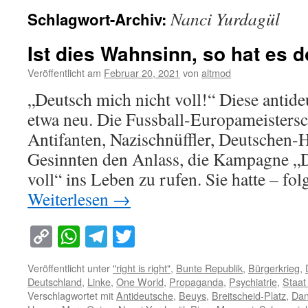
Nanci Yurdagül
Schlagwort-Archiv:
Ist dies Wahnsinn, so hat es 
Veröffentlicht am
Februar 20, 2021
von
altmod
„Deutsch mich nicht voll!“ Diese antideu
etwa neu. Die Fussball-Europameistersc
Antifanten, Nazischnüffler, Deutschen-
Gesinnten den Anlass, die Kampagne „D
voll“ ins Leben zu rufen. Sie hatte – f
Weiterlesen
→
Copy
WhatsApp
Telegram
Twitter
Link
Veröffentlicht unter
"right is right"
,
Bunte Republik
,
Bürgerkrieg
,
Deutschland
,
Linke
,
One World
,
Propaganda
,
Psychiatrie
,
Staat
Verschlagwortet mit
Antideutsche
,
Beuys
,
Breitscheid-Platz
,
Dan