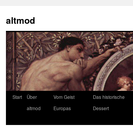
Zum
Inhalt
altmod
springen
Start
Über
Vom Geist
Das historische
altmod
Europas
Dessert