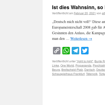
Ist dies Wahnsinn, so
Veröffentlicht am
Februar 20, 2021
von
al
„Deutsch mich nicht voll!“ Diese an
Europameisterschaft 2008 gab für A
Gesinnten den Anlass, die Kampagne 
man den …
Weiterlesen
→
Copy
WhatsApp
Telegra
Twitt
Link
Veröffentlicht unter
"right is right"
,
Bunte R
Linke
,
One World
,
Propaganda
,
Psychiatr
Beuys
,
Breitscheid-Platz
,
Danisch
,
Deutsc
Schauspielhaus Frankfurt
,
Tätervolk
,
Türk