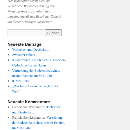
Der Reaktionär strebt nicht die
vergebliche Wiederherstellung der
Vergangenheit an, sondern den
unwahrscheinlichen Bruch der Zukunft
mit dieser schäbigen Gegenwart.
Neueste Beiträge
Tschechen und Deutsche …
Zweierlei Fabeln …
Kindertränen, die ich nicht aus meinem
Gedächtnis bannen kann
Vertreibung der Sudetendeutschen,
meiner Familie, im Mai 1946
8. Mai 1945
„Das beste Gesundheitssytem der
Welt!“
Neueste Kommentare
Patricia Steinkirchner
zu
Tschechen
und Deutsche …
Patricia Steinkirchner
zu
Vertreibung
der Sudetendeutschen, meiner Familie,
im Mai 1946