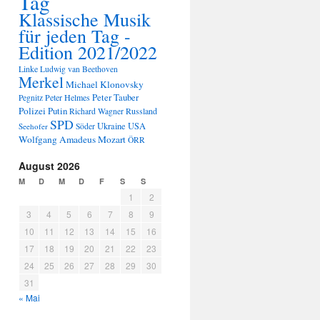
Tag
Klassische Musik
für jeden Tag -
Edition 2021/2022
Linke
Ludwig van Beethoven
Merkel
Michael Klonovsky
Peter Tauber
Peter Helmes
Pegnitz
Polizei
Putin
Russland
Richard Wagner
SPD
Ukraine
USA
Seehofer
Söder
Wolfgang Amadeus Mozart
ÖRR
August 2026
M
D
M
D
F
S
S
1
2
3
4
5
6
7
8
9
10
11
12
13
14
15
16
17
18
19
20
21
22
23
24
25
26
27
28
29
30
31
« Mai