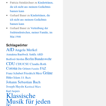
Patricia Steinkirchner
zu
Kindertränen,
die ich nicht aus meinem Gedächtnis
bannen kann
Gerhard Bauer
zu
Kindertränen, die
ich nicht aus meinem Gedächtnis
bannen kann
Gerhard Bauer
zu
Vertreibung der
Sudetendeutschen, meiner Familie, im
Mai 1946
Schlagwörter
AfD
Angela Merkel
Annalena Baerbock
Antifa
ARD
Berlin
Bundeswehr
Bedford-Strohm
CDU
CDU/CSU
Claudia Roth
Corona
FAZ
Die Grünen
Familie
Grüne
Friedrich Merz
Franz Schubert
Hitler
Islam
J.S. Bach
Johann Sebastian Bach
Joseph Haydn
Kardinal Marx
Karl Jaspers
Klassische
Musik für jeden