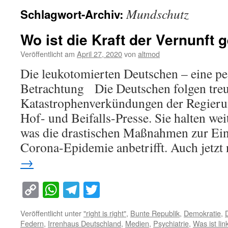
Mundschutz
Schlagwort-Archiv:
Wo ist die Kraft der Vernunft 
Veröffentlicht am
April 27, 2020
von
altmod
Die leukotomierten Deutschen – eine pe
Betrachtung Die Deutschen folgen tre
Katastrophenverkündungen der Regieru
Hof- und Beifalls-Presse. Sie halten weit
was die drastischen Maßnahmen zur E
Corona-Epidemie anbetrifft. Auch jetz
→
Copy
WhatsApp
Telegram
Twitter
Link
Veröffentlicht unter
"right is right"
,
Bunte Republik
,
Demokratie
,
Federn
,
Irrenhaus Deutschland
,
Medien
,
Psychiatrie
,
Was ist lin