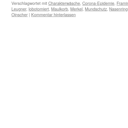
Verschlagwortet mit
Charakterwäsche
,
Corona-Epidemie
,
Frami
Leugner
,
lobotomiert
,
Maulkorb
,
Merkel
,
Mundschutz
,
Nasenring
Oinscher
|
Kommentar hinterlassen