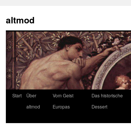
Zum
Inhalt
altmod
springen
Start
Über
Vom Geist
Das historische
altmod
Europas
Dessert