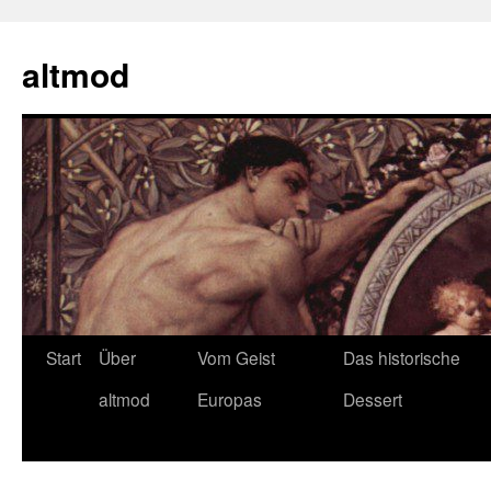
Zum
Inhalt
altmod
springen
Start
Über
Vom Geist
Das historische
altmod
Europas
Dessert