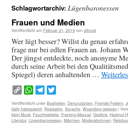
Lügenbaronessen
Schlagwortarchiv:
Frauen und Medien
Veröffentlicht am
Februar 21, 2019
von
altmod
Wer lügt besser? Willst du genau erfahr
frage nur bei edlen Frauen an. Johann
Der jüngst entdeckte, noch anonyme Me
durch seine Arbeit bei den Qualitätsme
Spiegel) deren anhaltenden …
Weiterle
Copy
WhatsApp
Telegram
Twitter
Link
Veröffentlicht unter
Bosheiten
,
Denunzianten
,
Fremde Federn
,
J
daily hatespeech
,
Realsatire
,
Sprache
,
Woanders gelesen
|
Vers
klein Muck
,
Feuchtgebiete
,
Framing-Manual
,
Gedöns
,
Hadmut H
Literatur
,
Lügenbaronessen
,
Märchen
,
Moderatorinnen
,
Relotius