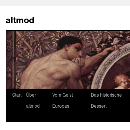
Zum
Inhalt
altmod
springen
Start
Über
Vom Geist
Das historische
altmod
Europas
Dessert