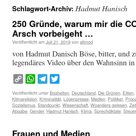
Hadmut Hanisch
Schlagwort-Archiv:
250 Gründe, warum mir die C
Arsch vorbeigeht …
Veröffentlicht am
Juli 21, 2019
von
altmod
von Hadmut Danisch Böse, bitter, und z
legendäres Video über den Wahnsinn in 
Copy
WhatsApp
Telegram
Twitter
Link
Veröffentlicht unter
Bosheiten
,
Deutschland
,
Die Grünen
,
Eliten
,
Klimareligion
,
Kriminalität
,
Lügenpresse
,
Medien
,
Politiker
,
Prop
Sozialismus
,
Standpunkt
,
Wissenschaft
,
Woanders gelesen
,
Zei
Abgabe
,
Gender
,
Hadmut Hanisch
,
Klima
,
Sprechdiktate
,
Steuer
Frauen und Medien