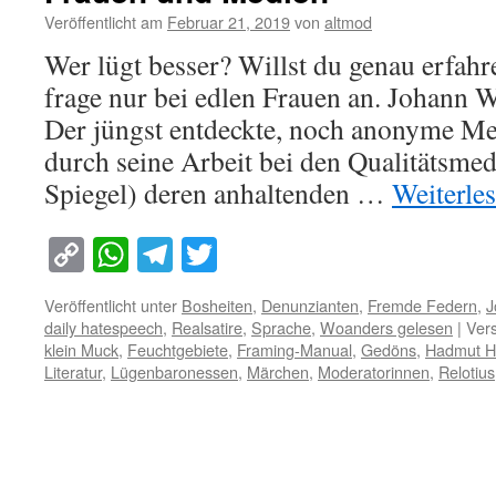
Veröffentlicht am
Februar 21, 2019
von
altmod
Wer lügt besser? Willst du genau erfahr
frage nur bei edlen Frauen an. Johann
Der jüngst entdeckte, noch anonyme Me
durch seine Arbeit bei den Qualitätsme
Spiegel) deren anhaltenden …
Weiterle
Copy
WhatsApp
Telegram
Twitter
Link
Veröffentlicht unter
Bosheiten
,
Denunzianten
,
Fremde Federn
,
J
daily hatespeech
,
Realsatire
,
Sprache
,
Woanders gelesen
|
Vers
klein Muck
,
Feuchtgebiete
,
Framing-Manual
,
Gedöns
,
Hadmut H
Literatur
,
Lügenbaronessen
,
Märchen
,
Moderatorinnen
,
Relotius