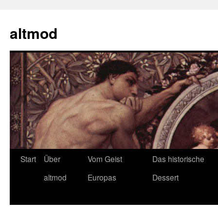
Zum
Inhalt
altmod
springen
Start
Über
Vom Geist
Das historische
altmod
Europas
Dessert