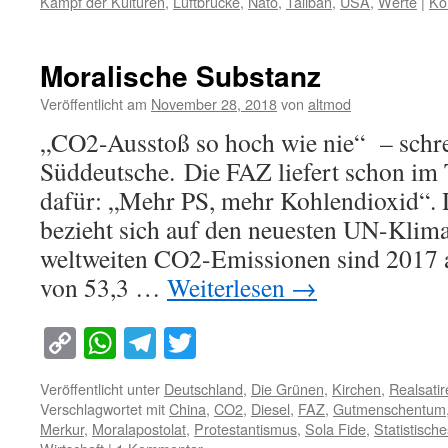
Kampf der Kulturen
,
Luftbrücke
,
Nato
,
Taliban
,
USA
,
Werte
|
Ko
Moralische Substanz
Veröffentlicht am
November 28, 2018
von
altmod
„CO2-Ausstoß so hoch wie nie“ – schre
Süddeutsche. Die FAZ liefert schon im 
dafür: „Mehr PS, mehr Kohlendioxid“. 
bezieht sich auf den neuesten UN-Klima
weltweiten CO2-Emissionen sind 2017 
von 53,3 …
Weiterlesen
→
Copy
WhatsApp
Telegram
Twitter
Link
Veröffentlicht unter
Deutschland
,
Die Grünen
,
Kirchen
,
Realsatir
Verschlagwortet mit
China
,
CO2
,
Diesel
,
FAZ
,
Gutmenschentum
Merkur
,
Moralapostolat
,
Protestantismus
,
Sola Fide
,
Statistisc