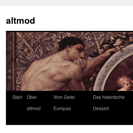
Zum
Inhalt
altmod
springen
Start
Über
Vom Geist
Das historische
altmod
Europas
Dessert