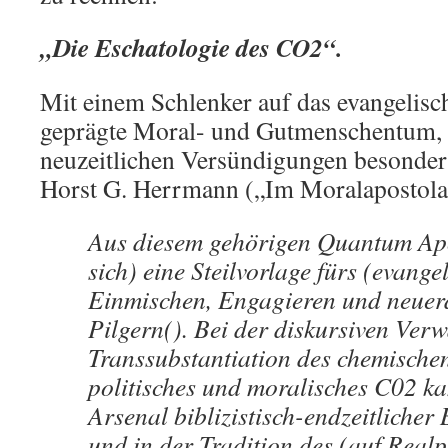
„Die Eschatologie des CO2“.
Mit einem Schlenker auf das evangelisc
geprägte Moral- und Gutmenschentum, d
neuzeitlichen Versündigungen besonder
Horst G. Herrmann („Im Moralapostolat
Aus diesem gehörigen Quantum Apo
sich) eine Steilvorlage fürs (evange
Einmischen, Engagieren und neuer
Pilgern(). Bei der diskursiven Ve
Transsubstantiation des chemische
politisches und moralisches C02 ka
Arsenal biblizistisch-endzeitlicher
und in der Tradition des (auf Real