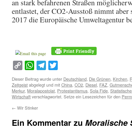
an stark befahrenen Straßen möglicherw
entlastet, der CO2-Ausstoß nimmt aber 
2017 die Europäische Umweltagentur be
Copy
WhatsApp
Telegram
Twitter
Link
Dieser Beitrag wurde unter
Deutschland
,
Die Grünen
,
Kirchen
,
R
Zeitgeist
abgelegt und mit
China
,
CO2
,
Diesel
,
FAZ
,
Gutmensch
Merkur
,
Moralapostolat
,
Protestantismus
,
Sola Fide
,
Statistisc
Wirtschaft
verschlagwortet. Setze ein Lesezeichen für den
Perm
←
Wir Stinker
Ein Kommentar zu
Moralische 