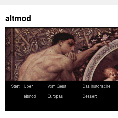
Zum
Inhalt
altmod
springen
Start
Über
Vom Geist
Das historische
altmod
Europas
Dessert