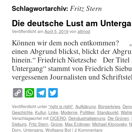
Fritz Stern
Schlagwortarchiv:
Die deutsche Lust am Unterg
Veröffentlicht am
April 5, 2019
von
altmod
Können wir dem noch entkommen? „W
einen Abgrund blickst, blickt der Abgru
hinein.“ Friedrich Nietzsche Der Titel
Untergang“ stammt von Friedrich Siebur
vergessenen Journalisten und Schriftste
Copy
WhatsApp
Telegram
Twitter
Link
Veröffentlicht unter
"right is right"
,
Aufklärung
,
Bürgerkrieg
,
Demo
Geschichte
,
Kultur
,
Linke
,
Moderne
,
Politiker
,
Standpunkt
,
Wahl
Verschlagwortet mit
CICERO
,
Deindustrialisierung
,
Die Grünen
,
Sieburg
,
Fritz Stern
,
Grüne
,
Max Erdinger
,
Michael Klonovsky
,
N
Dorn
,
Untergang
,
Wolfgang Bot
|
2 Kommentare