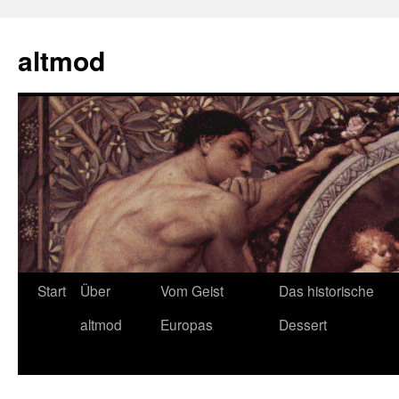
Zum
Inhalt
altmod
springen
Start
Über
Vom Geist
Das historische
altmod
Europas
Dessert