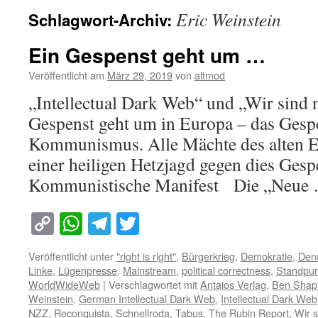
Eric Weinstein
Schlagwort-Archiv:
Ein Gespenst geht um …
Veröffentlicht am
März 29, 2019
von
altmod
„Intellectual Dark Web“ und „Wir sind
Gespenst geht um in Europa – das Gesp
Kommunismus. Alle Mächte des alten E
einer heiligen Hetzjagd gegen dies Ges
Kommunistische Manifest Die „Neu
Copy
WhatsApp
Telegram
Twitter
Link
Veröffentlicht unter
"right is right"
,
Bürgerkrieg
,
Demokratie
,
Den
Linke
,
Lügenpresse
,
Mainstream
,
political correctness
,
Standpun
WorldWideWeb
|
Verschlagwortet mit
Antaios Verlag
,
Ben Shap
Weinstein
,
German Intellectual Dark Web
,
Intellectual Dark Web
NZZ
,
Reconquista
,
Schnellroda
,
Tabus
,
The Rubin Report
,
Wir 