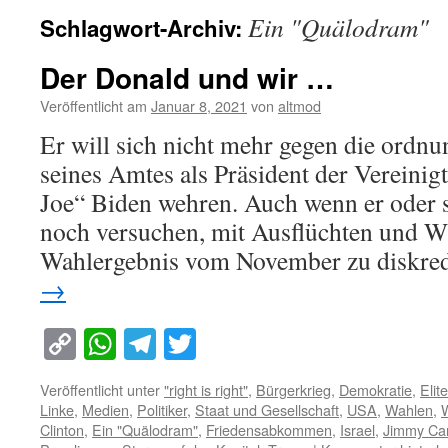
Ein "Quälodram"
Schlagwort-Archiv:
Der Donald und wir …
Veröffentlicht am
Januar 8, 2021
von
altmod
Er will sich nicht mehr gegen die ord
seines Amtes als Präsident der Vereinig
Joe“ Biden wehren. Auch wenn er oder
noch versuchen, mit Ausflüchten und W
Wahlergebnis vom November zu diskre
→
Copy
WhatsApp
Telegram
Twitter
Link
Veröffentlicht unter
"right is right"
,
Bürgerkrieg
,
Demokratie
,
Elit
Linke
,
Medien
,
Politiker
,
Staat und Gesellschaft
,
USA
,
Wahlen
,
W
Clinton
,
Ein "Quälodram"
,
Friedensabkommen
,
Israel
,
Jimmy Car