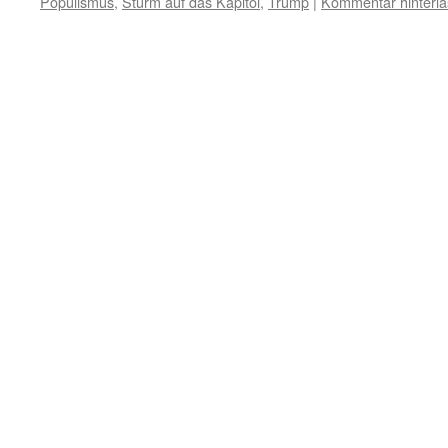
Populismus
,
Sturm auf das Kapitol
,
Trump
|
Kommentar hinterl