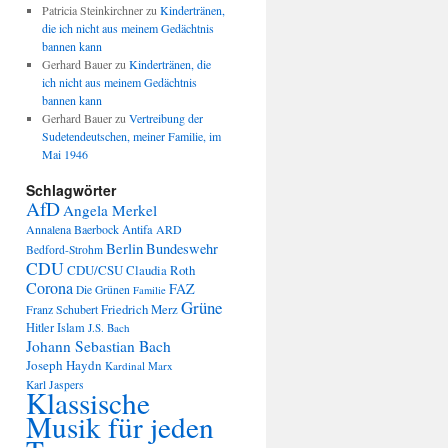
Patricia Steinkirchner
zu
Kindertränen,
die ich nicht aus meinem Gedächtnis
bannen kann
Gerhard Bauer
zu
Kindertränen, die
ich nicht aus meinem Gedächtnis
bannen kann
Gerhard Bauer
zu
Vertreibung der
Sudetendeutschen, meiner Familie, im
Mai 1946
Schlagwörter
AfD
Angela Merkel
Annalena Baerbock
Antifa
ARD
Berlin
Bundeswehr
Bedford-Strohm
CDU
CDU/CSU
Claudia Roth
Corona
FAZ
Die Grünen
Familie
Grüne
Friedrich Merz
Franz Schubert
Hitler
Islam
J.S. Bach
Johann Sebastian Bach
Joseph Haydn
Kardinal Marx
Karl Jaspers
Klassische
Musik für jeden