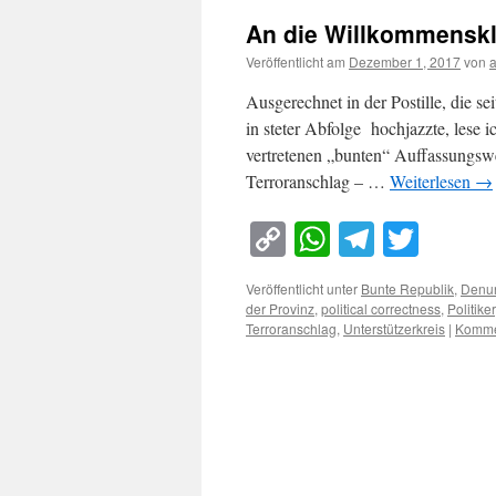
An die Willkommenskla
Veröffentlicht am
Dezember 1, 2017
von
Ausgerechnet in der Postille, die 
in steter Abfolge hochjazzte, lese i
vertretenen „bunten“ Auffassungsw
Terroranschlag – …
Weiterlesen
→
Copy
WhatsApp
Telegra
Twitt
Link
Veröffentlicht unter
Bunte Republik
,
Denu
der Provinz
,
political correctness
,
Politiker
Terroranschlag
,
Unterstützerkreis
|
Kommen