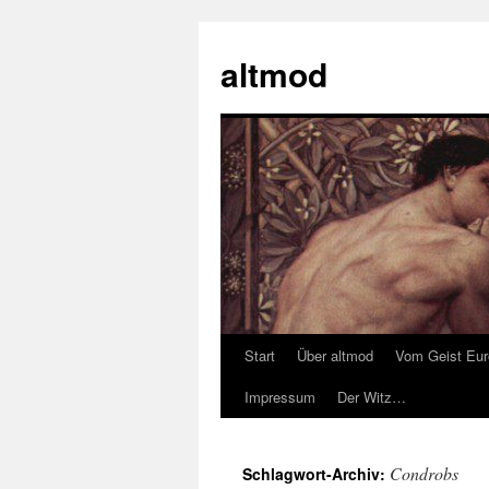
Zum
Inhalt
altmod
springen
Start
Über altmod
Vom Geist Eu
Impressum
Der Witz…
Condrobs
Schlagwort-Archiv: