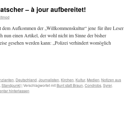
tscher – à jour aufbereitet!
altmod
seit dem Aufkommen der „Willkommenskultur“ jene für ihre Leser
ch nun einen Artikel, der wohl nicht im Sinne der bisher
eise gesehen werden kann: „Polizei verhindert womöglich
m
er
nzianten
,
Deutschland
,
Journalisten
,
Kirchen
,
Kultur
,
Medien
,
Notizen aus
,
Standpunkt
|
Verschlagwortet mit
Bunt statt Braun
,
Condrobs
,
Syrer
,
tar hinterlassen