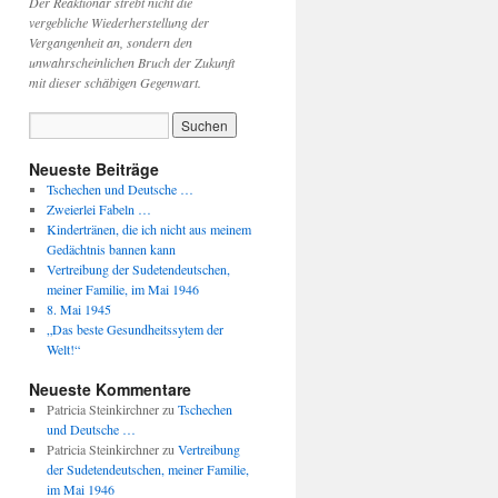
Der Reaktionär strebt nicht die
vergebliche Wiederherstellung der
Vergangenheit an, sondern den
unwahrscheinlichen Bruch der Zukunft
mit dieser schäbigen Gegenwart.
Neueste Beiträge
Tschechen und Deutsche …
Zweierlei Fabeln …
Kindertränen, die ich nicht aus meinem
Gedächtnis bannen kann
Vertreibung der Sudetendeutschen,
meiner Familie, im Mai 1946
8. Mai 1945
„Das beste Gesundheitssytem der
Welt!“
Neueste Kommentare
Patricia Steinkirchner
zu
Tschechen
und Deutsche …
Patricia Steinkirchner
zu
Vertreibung
der Sudetendeutschen, meiner Familie,
im Mai 1946