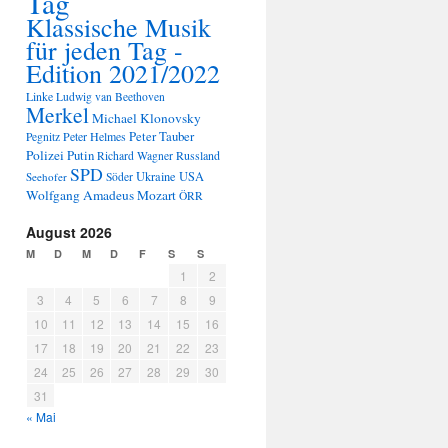
Tag
Klassische Musik
für jeden Tag -
Edition 2021/2022
Linke
Ludwig van Beethoven
Merkel
Michael Klonovsky
Peter Tauber
Peter Helmes
Pegnitz
Polizei
Putin
Russland
Richard Wagner
SPD
Ukraine
USA
Seehofer
Söder
Wolfgang Amadeus Mozart
ÖRR
August 2026
M
D
M
D
F
S
S
1
2
3
4
5
6
7
8
9
10
11
12
13
14
15
16
17
18
19
20
21
22
23
24
25
26
27
28
29
30
31
« Mai