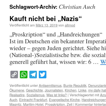
Christian Auch
Schlagwort-Archiv:
Kauft nicht bei „Nazis“
Veröffentlicht am
März 13, 2019
von
altmod
„Proskription“ und „Handreichungen“ 
Ist im Deutschen ein bekannter Imperat
wieder – gegen Juden gerichtet. Siehe
(National-)Sozialistische bzw. die sozi
generell geführt hat, wissen wir: 6 …
We
Copy
WhatsApp
Telegram
Twitter
Link
Veröffentlicht unter
Antisemitismus
,
Bunte Republik
,
Denunziant
Ökumene
,
Geschichte
,
Journalisten
,
Kirchen
,
Linke
,
my daily h
Realsatire
,
Sozialismus
,
Was ist links?
|
Verschlagwortet mit
Ama
Auch
,
Eintracht Frankfurt
,
Evangelische Kirche
,
Handreichunge
Magnitz
,
Maritim-Hotel
,
Prosskription
,
Zeit
|
Kommentar hinterla