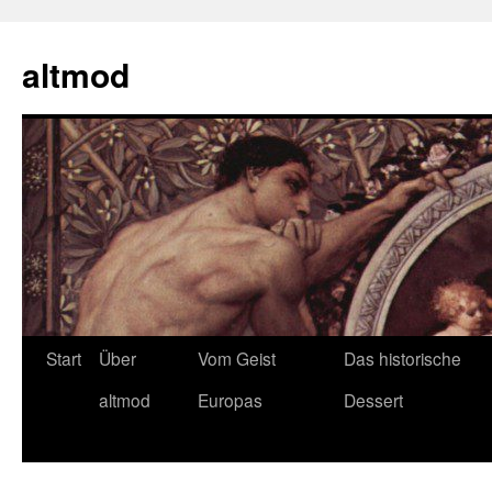
Zum
Inhalt
altmod
springen
Start
Über
Vom Geist
Das historische
altmod
Europas
Dessert