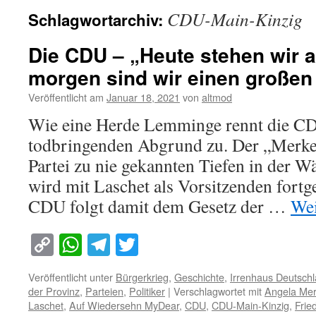
CDU-Main-Kinzig
Schlagwortarchiv:
Die CDU – „Heute stehen wir 
morgen sind wir einen großen 
Veröffentlicht am
Januar 18, 2021
von
altmod
Wie eine Herde Lemminge rennt die C
todbringenden Abgrund zu. Der „Merkel
Partei zu nie gekannten Tiefen in der Wä
wird mit Laschet als Vorsitzenden fortg
CDU folgt damit dem Gesetz der …
Wei
Copy
WhatsApp
Telegram
Twitter
Link
Veröffentlicht unter
Bürgerkrieg
,
Geschichte
,
Irrenhaus Deutsch
der Provinz
,
Parteien
,
Politiker
|
Verschlagwortet mit
Angela Mer
Laschet
,
Auf Wiedersehn MyDear
,
CDU
,
CDU-Main-Kinzig
,
Frie