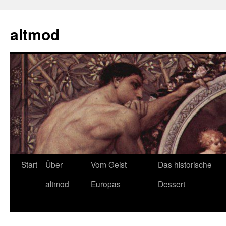
Zum
Inhalt
altmod
springen
Start
Über
Vom Geist
Das historische
altmod
Europas
Dessert