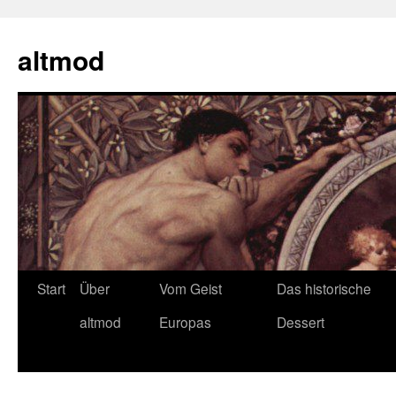
Zum
Inhalt
altmod
springen
Start
Über
Vom Geist
Das historische
altmod
Europas
Dessert