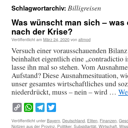
Billigreisen
Schlagwortarchiv:
Was wünscht man sich – was 
nach der Krise?
Veröffentlicht am
März 24, 2020
von
altmod
Versuch einer vorausschauenden Bilanz 
beinhaltet eigentlich eine „contradictio i
lasse ihn mal so stehen. Vom Ausnahm
Aufstand? Diese Ausnahmesituation, wie
unser gesamtes wirtschaftliches und soz
niederdrückt, muss – nein – wird …
Wei
Copy
WhatsApp
Telegram
Twitter
Link
Veröffentlicht unter
Bayern
,
Deutschland
,
Eliten
,
Finanzen
,
Gesc
Notizen aus der Provinz
,
Politiker
,
Subsidiarität
,
Wirtschaft
,
Wiss