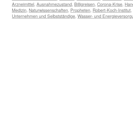
Arzneimittel
,
Ausnahmezustand
,
Billigreisen
,
Corona-Krise
,
Han
Medizin
,
Naturwissenschaften
,
Propheten
,
Robert-Koch-Institut
,
Unternehmen und Selbstständige
,
Wasser- und Energieversorg