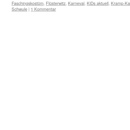
Faschingskostüm
,
Flüsterwitz
,
Karneval
,
KiDs aktuell
,
Kramp-Ka
Schwule
|
1 Kommentar