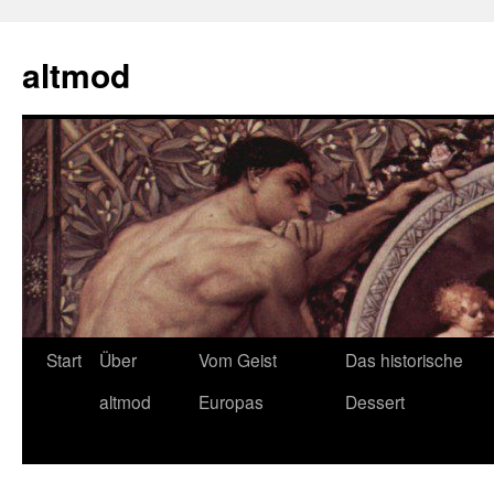
Zum
Inhalt
altmod
springen
Start
Über
Vom Geist
Das historische
altmod
Europas
Dessert