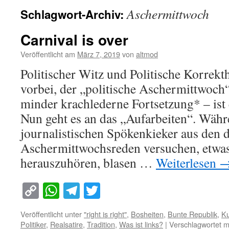
Aschermittwoch
Schlagwort-Archiv:
Carnival is over
Veröffentlicht am
März 7, 2019
von
altmod
Politischer Witz und Politische Korrekth
vorbei, der „politische Aschermittwoch
minder krachlederne Fortsetzung* – ist 
Nun geht es an das „Aufarbeiten“. Währ
journalistischen Spökenkieker aus den 
Aschermittwochsreden versuchen, etwas
herauszuhören, blasen …
Weiterlesen
Copy
WhatsApp
Telegram
Twitter
Link
Veröffentlicht unter
"right is right"
,
Bosheiten
,
Bunte Republik
,
Ku
Politiker
,
Realsatire
,
Tradition
,
Was ist links?
|
Verschlagwortet m