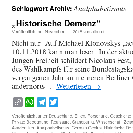
Analphabetismus
Schlagwort-Archiv:
„Historische Demenz“
Veröffentlicht am
November 11, 2018
von
altmod
Nicht nur! Auf Michael Klonovskys „ac
10.11.2018 kann man lesen: In der aktu
Jungen Freiheit schildert Nicolaus Fest,
des Wahlkampfs für seine Bundestagsk
vergangenen Jahr an mehreren Berline
andernorts …
Weiterlesen
→
Copy
WhatsApp
Telegram
Twitter
Link
Veröffentlicht unter
Deutschland
,
Eliten
,
Forschung
,
Geschichte
Private Begegnung
,
Realsatire
,
Standpunkt
,
Wissenschaft
,
Zeitg
Akademiker
,
Analphabetismus
,
German Genius
,
Historische D