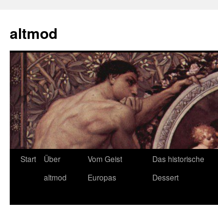
Zum
Inhalt
altmod
springen
Start
Über
Vom Geist
Das historische
altmod
Europas
Dessert