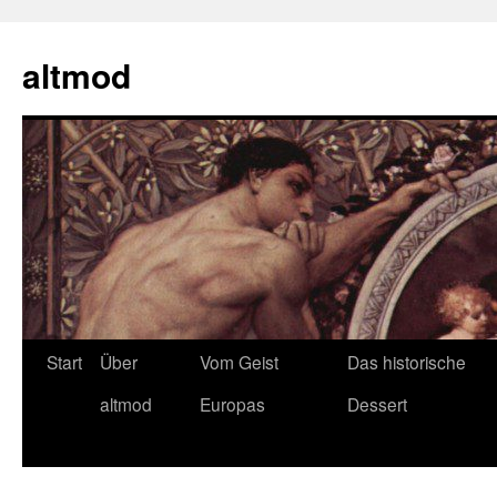
Zum
Inhalt
altmod
springen
Start
Über
Vom Geist
Das historische
altmod
Europas
Dessert