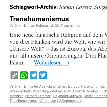
Stefan Lorenz Sorg
Schlagwort-Archiv:
Transhumanismus
Veröffentlicht am
Februar 12, 2017
von
altmod
Eine neue fanatische Religion auf de
von drei Flanken wird die Welt, wie wir 
„Unsere Welt“ – das ist Europa, das Ab
und all unsere Orientierungen. Drei Fla
Islam, …
Weiterlesen
→
Copy
WhatsApp
Telegram
Twitter
Link
Veröffentlicht unter
Abendland
,
Eliten
,
Europa
,
Forschung
,
Isla
Wissenschaft
|
Verschlagwortet mit
Allah
,
David A. Noebel
,
Luzif
Mephisto
,
Norbert Lammert
,
Raymond Kurzweil
,
Stefan Lorenz 
Transhumanismus
,
Vaterunser
|
2 Kommentare