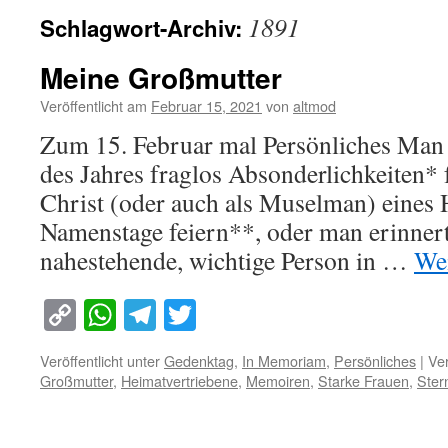
1891
Schlagwort-Archiv:
Meine Großmutter
Veröffentlicht am
Februar 15, 2021
von
altmod
Zum 15. Februar mal Persönliches Man
des Jahres fraglos Absonderlichkeiten* 
Christ (oder auch als Muselman) eines 
Namenstage feiern**, oder man erinnert 
nahestehende, wichtige Person in …
Wei
Copy
WhatsApp
Telegram
Twitter
Link
Veröffentlicht unter
Gedenktag
,
In Memoriam
,
Persönliches
|
Ver
Großmutter
,
Heimatvertriebene
,
Memoiren
,
Starke Frauen
,
Ster