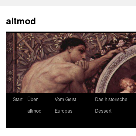
Zum
Inhalt
altmod
springen
Start
Über
Vom Geist
Das historische
altmod
Europas
Dessert