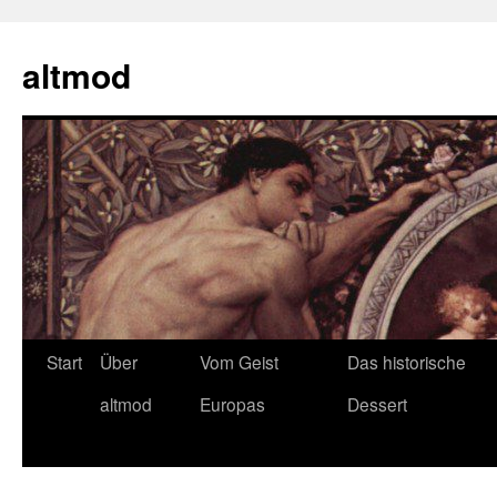
Zum
Inhalt
altmod
springen
Start
Über
Vom Geist
Das historische
altmod
Europas
Dessert