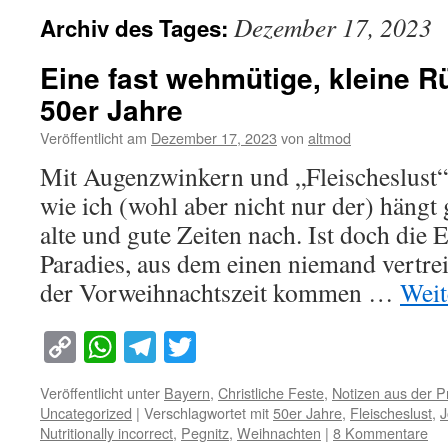
Dezember 17, 2023
Archiv des Tages:
Eine fast wehmütige, kleine R
50er Jahre
Veröffentlicht am
Dezember 17, 2023
von
altmod
Mit Augenzwinkern und „Fleischeslust“
wie ich (wohl aber nicht nur der) hängt
alte und gute Zeiten nach. Ist doch die 
Paradies, aus dem einen niemand vertre
der Vorweihnachtszeit kommen …
Weit
Copy
WhatsApp
Telegram
Twitter
Link
Veröffentlicht unter
Bayern
,
Christliche Feste
,
Notizen aus der P
Uncategorized
|
Verschlagwortet mit
50er Jahre
,
Fleischeslust
,
J
Nutritionally incorrect
,
Pegnitz
,
Weihnachten
|
8 Kommentare