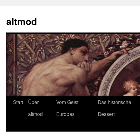
Zum
Inhalt
altmod
springen
Start
Über
Vom Geist
Das historische
altmod
Europas
Dessert