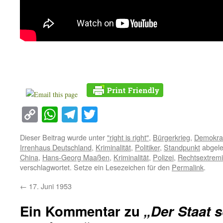
Copy
WhatsApp
Telegram
Twitter
Link
Dieser Beitrag wurde unter
"right is right"
,
Bürgerkrieg
,
Demokra
Irrenhaus Deutschland
,
Kriminalität
,
Politiker
,
Standpunkt
abgele
China
,
Hans-Georg Maaßen
,
Kriminalität
,
Polizei
,
Rechtsextrem
verschlagwortet. Setze ein Lesezeichen für den
Permalink
.
←
17. Juni 1953
Ein Kommentar zu
„Der Staat s