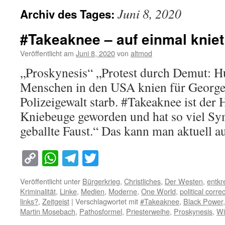
Juni 8, 2020
Archiv des Tages:
#Takeaknee – auf einmal knie
Veröffentlicht am
Juni 8, 2020
von
altmod
„Proskynesis“ „Protest durch Demut: H
Menschen in den USA knien für George 
Polizeigewalt starb. #Takeaknee ist der 
Kniebeuge geworden und hat so viel Sy
geballte Faust.“ Das kann man aktuell 
Copy
WhatsApp
Telegram
Twitter
Link
Veröffentlicht unter
Bürgerkrieg
,
Christliches
,
Der Westen
,
entk
Kriminalität
,
Linke
,
Medien
,
Moderne
,
One World
,
political corre
links?
,
Zeitgeist
|
Verschlagwortet mit
#Takeaknee
,
Black Power
Martin Mosebach
,
Pathosformel
,
Priesterweihe
,
Proskynesis
,
Wi