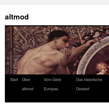
Zum
Inhalt
altmod
springen
Start
Über
Vom Geist
Das historische
altmod
Europas
Dessert