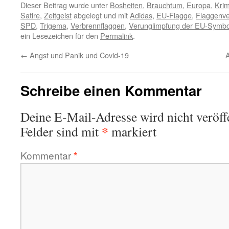
Dieser Beitrag wurde unter
Bosheiten
,
Brauchtum
,
Europa
,
Krim
Satire
,
Zeitgeist
abgelegt und mit
Adidas
,
EU-Flagge
,
Flaggenv
SPD
,
Trigema
,
Verbrennflaggen
,
Verunglimpfung der EU-Symbo
ein Lesezeichen für den
Permalink
.
←
Angst und Panik und Covid-19
Schreibe einen Kommentar
Deine E-Mail-Adresse wird nicht veröffe
*
Felder sind mit
markiert
Kommentar
*