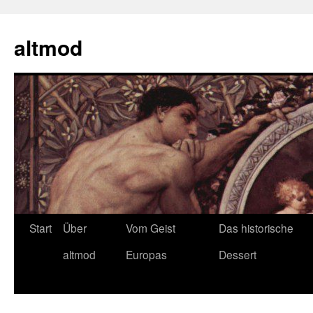
Zum
Inhalt
altmod
springen
Start
Über
Vom Geist
Das historische
altmod
Europas
Dessert