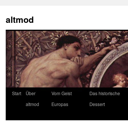
Zum
Inhalt
altmod
springen
Start
Über
Vom Geist
Das historische
altmod
Europas
Dessert