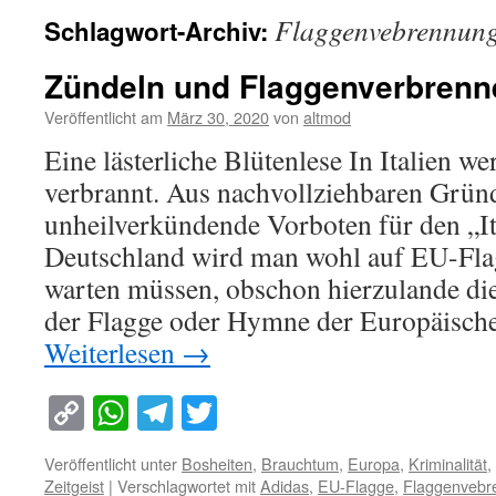
Flaggenvebrennun
Schlagwort-Archiv:
Zündeln und Flaggenverbrenn
Veröffentlicht am
März 30, 2020
von
altmod
Eine lästerliche Blütenlese In Italien 
verbrannt. Aus nachvollziehbaren Grün
unheilverkündende Vorboten für den „It
Deutschland wird man wohl auf EU-Fla
warten müssen, obschon hierzulande d
der Flagge oder Hymne der Europäisc
Weiterlesen
→
Copy
WhatsApp
Telegram
Twitter
Link
Veröffentlicht unter
Bosheiten
,
Brauchtum
,
Europa
,
Kriminalität
,
Zeitgeist
|
Verschlagwortet mit
Adidas
,
EU-Flagge
,
Flaggenvebr