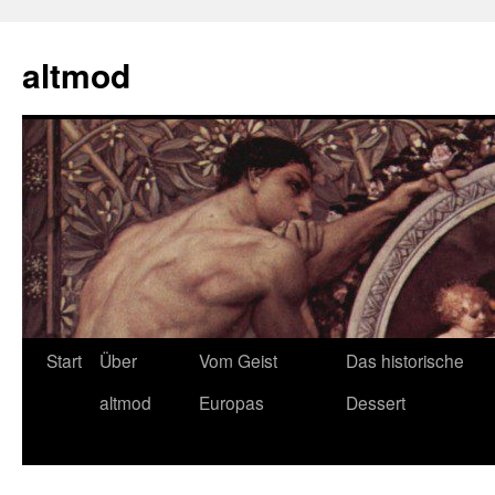
Zum
Inhalt
altmod
springen
Start
Über
Vom Geist
Das historische
altmod
Europas
Dessert