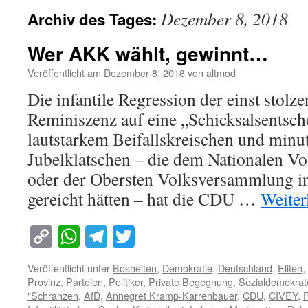
Dezember 8, 2018
Archiv des Tages:
Wer AKK wählt, gewinnt…
Veröffentlicht am
Dezember 8, 2018
von
altmod
Die infantile Regression der einst stol
Reminiszenz auf eine „Schicksalsentsc
lautstarkem Beifallskreischen und min
Jubelklatschen – die dem Nationalen Vo
oder der Obersten Volksversammlung i
gereicht hätten – hat die CDU …
Weiter
Copy
WhatsApp
Telegram
Twitter
Link
Veröffentlicht unter
Bosheiten
,
Demokratie
,
Deutschland
,
Eliten
,
Provinz
,
Parteien
,
Politiker
,
Private Begegnung
,
Sozialdemokrat
"Schranzen
,
AfD
,
Annegret Kramp-Karrenbauer
,
CDU
,
CIVEY
,
F