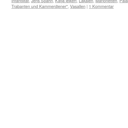
Infantilität
,
Jens Spahn
,
Katja leikert
,
Lakaien
,
Marionetten
,
Pala
Trabanten und Kammerdiener"
,
Vasallen
|
1 Kommentar