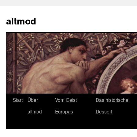
Zum
Inhalt
altmod
springen
Start
Über
Vom Geist
Das historische
altmod
Europas
Dessert