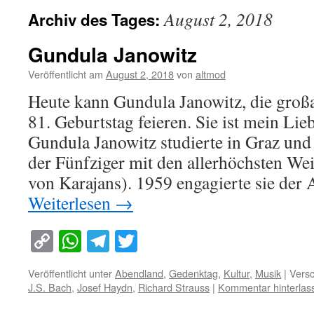
August 2, 2018
Archiv des Tages:
Gundula Janowitz
Veröffentlicht am
August 2, 2018
von
altmod
Heute kann Gundula Janowitz, die großa
81. Geburtstag feieren. Sie ist mein Lie
Gundula Janowitz studierte in Graz und
der Fünfziger mit den allerhöchsten We
von Karajans). 1959 engagierte sie der
Weiterlesen
→
Copy
WhatsApp
Telegram
Twitter
Link
Veröffentlicht unter
Abendland
,
Gedenktag
,
Kultur
,
Musik
|
Versc
J.S. Bach
,
Josef Haydn
,
Richard Strauss
|
Kommentar hinterlas