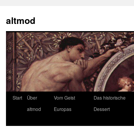
Zum
Inhalt
altmod
springen
Start
Über
Vom Geist
Das historische
altmod
Europas
Dessert