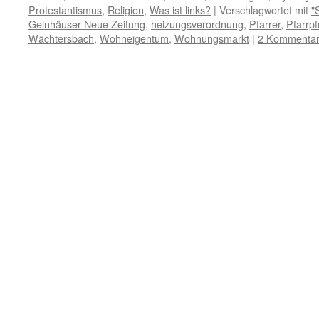
Protestantismus
,
Religion
,
Was ist links?
|
Verschlagwortet mit
"
Gelnhäuser Neue Zeitung
,
heizungsverordnung
,
Pfarrer
,
Pfarrp
Wächtersbach
,
Wohneigentum
,
Wohnungsmarkt
|
2 Kommenta