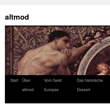
Zum
Inhalt
altmod
springen
Start
Über
Vom Geist
Das historische
altmod
Europas
Dessert