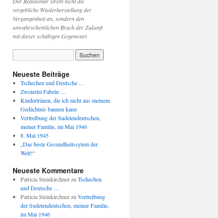
Der Reaktionär strebt nicht die
vergebliche Wiederherstellung der
Vergangenheit an, sondern den
unwahrscheinlichen Bruch der Zukunft
mit dieser schäbigen Gegenwart.
Neueste Beiträge
Tschechen und Deutsche …
Zweierlei Fabeln …
Kindertränen, die ich nicht aus meinem
Gedächtnis bannen kann
Vertreibung der Sudetendeutschen,
meiner Familie, im Mai 1946
8. Mai 1945
„Das beste Gesundheitssytem der
Welt!“
Neueste Kommentare
Patricia Steinkirchner
zu
Tschechen
und Deutsche …
Patricia Steinkirchner
zu
Vertreibung
der Sudetendeutschen, meiner Familie,
im Mai 1946