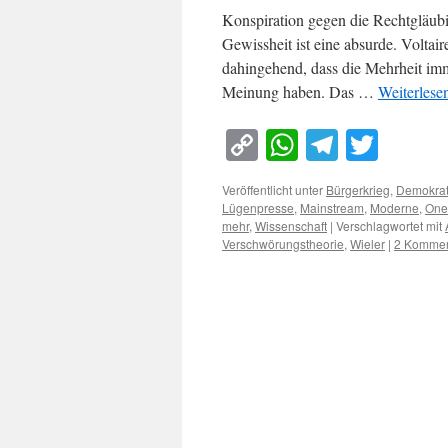
Konspiration gegen die Rechtgläub
Gewissheit ist eine absurde. Volta
dahingehend, dass die Mehrheit imme
Meinung haben. Das …
Weiterlese
Copy
WhatsApp
Telegra
Twitt
Link
Veröffentlicht unter
Bürgerkrieg
,
Demokrat
Lügenpresse
,
Mainstream
,
Moderne
,
One
mehr
,
Wissenschaft
|
Verschlagwortet mit
Verschwörungstheorie
,
Wieler
|
2 Kommen