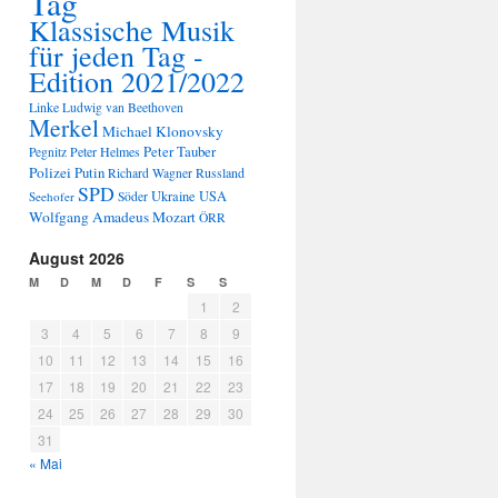
Tag
Klassische Musik
für jeden Tag -
Edition 2021/2022
Linke
Ludwig van Beethoven
Merkel
Michael Klonovsky
Peter Tauber
Peter Helmes
Pegnitz
Polizei
Putin
Russland
Richard Wagner
SPD
Ukraine
USA
Seehofer
Söder
Wolfgang Amadeus Mozart
ÖRR
August 2026
M
D
M
D
F
S
S
1
2
3
4
5
6
7
8
9
10
11
12
13
14
15
16
17
18
19
20
21
22
23
24
25
26
27
28
29
30
31
« Mai