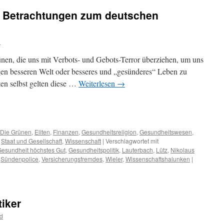
– Betrachtungen zum deutschen
d
rünen, die uns mit Verbots- und Gebots-Terror überziehen, um uns
gen besseren Welt oder besseres und „gesünderes“ Leben zu
ten selbst gelten diese …
Weiterlesen
→
m
er
Die Grünen
,
Eliten
,
Finanzen
,
Gesundheitsreligion
,
Gesundheitswesen
,
,
Staat und Gesellschaft
,
Wissenschaft
|
Verschlagwortet mit
esundheit höchstes Gut
,
Gesundheitspolitik
,
Lauterbach
,
Lütz
,
Nikolaus
,
Sündenpolice
,
Versicherungsfremdes
,
Wieler
,
Wissenschaftshalunken
|
iker
d