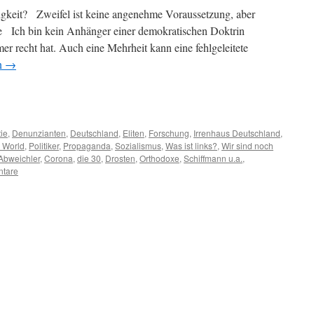
igkeit? Zweifel ist keine angenehme Voraussetzung, aber
ire Ich bin kein Anhänger einer demokratischen Doktrin
r recht hat. Auch eine Mehrheit kann eine fehlgeleitete
n
→
m
er
ie
,
Denunzianten
,
Deutschland
,
Eliten
,
Forschung
,
Irrenhaus Deutschland
,
 World
,
Politiker
,
Propaganda
,
Sozialismus
,
Was ist links?
,
Wir sind noch
Abweichler
,
Corona
,
die 30
,
Drosten
,
Orthodoxe
,
Schiffmann u.a.
,
tare