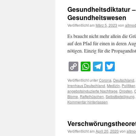
Gesundheitsdiktatur 
Gesundheitswesen
Veröffentlicht am
März 5, 2023
von
altmo
Es braucht nicht mehr allein die G
auf den Pfad für einen in deren Au
nötigen. Einzig für die Propagandis
Copy
WhatsApp
Telegra
Twitt
Link
Veröffentlicht unter
Corona
,
Deutschland
,
Irrenhaus Deutschland
,
Medizin
,
Politiker
angebotsinduzierte Nachfrage
,
Drosten
,
G
Blome
,
Raffelhüschen
,
Selbstbeteiligung
Kommentar hinterlassen
Verschwörungstheoret
Veröffentlicht am
April 20, 2020
von
altmo