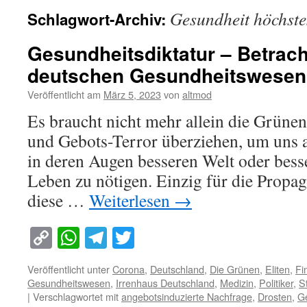
Gesundheit höchste
Schlagwort-Archiv:
Gesundheitsdiktatur – Betrac
deutschen Gesundheitswesen
Veröffentlicht am
März 5, 2023
von
altmod
Es braucht nicht mehr allein die Grünen
und Gebots-Terror überziehen, um uns a
in deren Augen besseren Welt oder bess
Leben zu nötigen. Einzig für die Propag
diese …
Weiterlesen
→
Copy
WhatsApp
Telegram
Twitter
Link
Veröffentlicht unter
Corona
,
Deutschland
,
Die Grünen
,
Eliten
,
Fi
Gesundheitswesen
,
Irrenhaus Deutschland
,
Medizin
,
Politiker
,
S
|
Verschlagwortet mit
angebotsinduzierte Nachfrage
,
Drosten
,
Ge