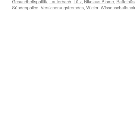
Gesundheitspolitik
,
Lauterbach
,
Lütz
,
Nikolaus Blome
,
Raffelhü
Sündenpolice
,
Versicherungsfremdes
,
Wieler
,
Wissenschaftsha