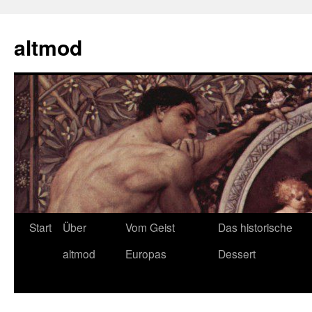
Zum
Inhalt
altmod
springen
Start
Über
Vom Geist
Das historische
altmod
Europas
Dessert