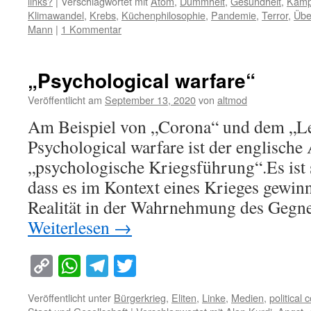
links?
|
Verschlagwortet mit
Atom
,
Dummheit
,
Gesundheit
,
Kamp
Klimawandel
,
Krebs
,
Küchenphilosophie
,
Pandemie
,
Terror
,
Übe
Mann
|
1 Kommentar
„Psychological warfare“
Veröffentlicht am
September 13, 2020
von
altmod
Am Beispiel von „Corona“ und dem „Le
Psychological warfare ist der englische
„psychologische Kriegsführung“.Es ist 
dass es im Kontext eines Krieges gewinn
Realität in der Wahrnehmung des Gegn
Weiterlesen
→
Copy
WhatsApp
Telegram
Twitter
Link
Veröffentlicht unter
Bürgerkrieg
,
Eliten
,
Linke
,
Medien
,
political 