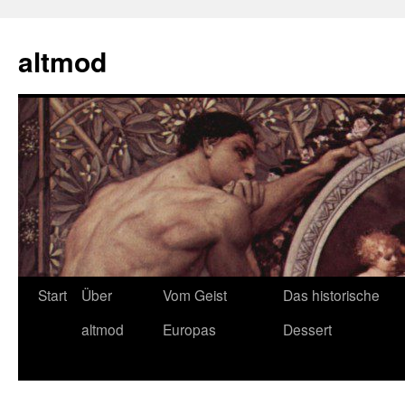
Zum
Inhalt
altmod
springen
Start
Über
Vom Geist
Das historische
altmod
Europas
Dessert