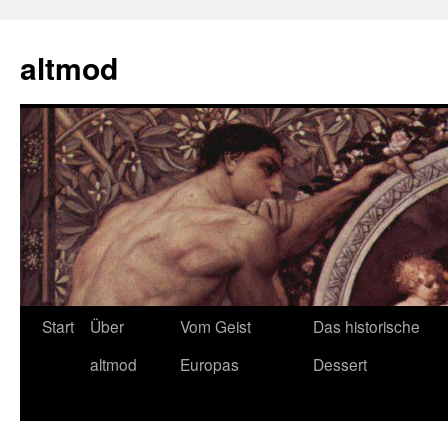
Zum
Inhalt
altmod
springen
Start
Über
Vom Geist
Das historische
altmod
Europas
Dessert