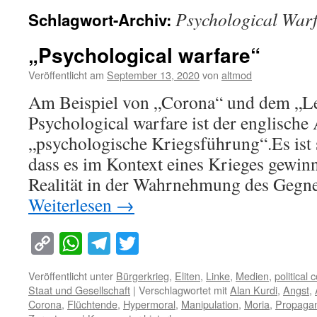
Psychological Warf
Schlagwort-Archiv:
„Psychological warfare“
Veröffentlicht am
September 13, 2020
von
altmod
Am Beispiel von „Corona“ und dem „Le
Psychological warfare ist der englische
„psychologische Kriegsführung“.Es ist 
dass es im Kontext eines Krieges gewinn
Realität in der Wahrnehmung des Gegn
Weiterlesen
→
Copy
WhatsApp
Telegram
Twitter
Link
Veröffentlicht unter
Bürgerkrieg
,
Eliten
,
Linke
,
Medien
,
political 
Staat und Gesellschaft
|
Verschlagwortet mit
Alan Kurdi
,
Angst
,
Corona
,
Flüchtende
,
Hypermoral
,
Manipulation
,
Moria
,
Propaga