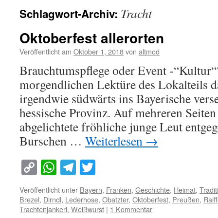
Tracht
Schlagwort-Archiv:
Oktoberfest allerorten
Veröffentlicht am
Oktober 1, 2018
von
altmod
Brauchtumspflege oder Event -“Kultur“
morgendlichen Lektüre des Lokalteils d
irgendwie südwärts ins Bayerische verset
hessische Provinz. Auf mehreren Seiten 
abgelichtete fröhliche junge Leut entge
Burschen …
Weiterlesen
→
Copy
WhatsApp
Telegram
Twitter
Link
Veröffentlicht unter
Bayern
,
Franken
,
Geschichte
,
Heimat
,
Tradit
Brezel
,
Dirndl
,
Lederhose
,
Obatzter
,
Oktoberfest
,
Preußen
,
Raif
Trachtenjankerl
,
Weißwurst
|
1 Kommentar