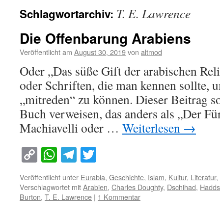
T. E. Lawrence
Schlagwortarchiv:
Die Offenbarung Arabiens
Veröffentlicht am
August 30, 2019
von
altmod
Oder „Das süße Gift der arabischen Rel
oder Schriften, die man kennen sollte, 
„mitreden“ zu können. Dieser Beitrag so
Buch verweisen, das anders als „Der Fü
Machiavelli oder …
Weiterlesen
→
Copy
WhatsApp
Telegram
Twitter
Link
Veröffentlicht unter
Eurabia
,
Geschichte
,
Islam
,
Kultur
,
Literatur
,
Verschlagwortet mit
Arabien
,
Charles Doughty
,
Dschihad
,
Hadds
Burton
,
T. E. Lawrence
|
1 Kommentar