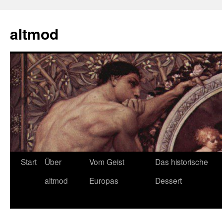
Zum
Inhalt
altmod
springen
Start
Über
Vom Geist
Das historische
altmod
Europas
Dessert