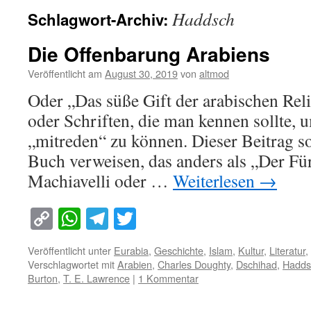
Haddsch
Schlagwort-Archiv:
Die Offenbarung Arabiens
Veröffentlicht am
August 30, 2019
von
altmod
Oder „Das süße Gift der arabischen Rel
oder Schriften, die man kennen sollte, 
„mitreden“ zu können. Dieser Beitrag so
Buch verweisen, das anders als „Der Fü
Machiavelli oder …
Weiterlesen
→
Copy
WhatsApp
Telegram
Twitter
Link
Veröffentlicht unter
Eurabia
,
Geschichte
,
Islam
,
Kultur
,
Literatur
,
Verschlagwortet mit
Arabien
,
Charles Doughty
,
Dschihad
,
Hadds
Burton
,
T. E. Lawrence
|
1 Kommentar