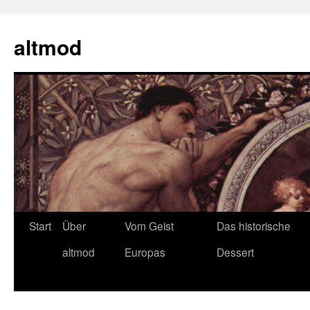
Zum
Inhalt
altmod
springen
Start
Über
Vom Geist
Das historische
altmod
Europas
Dessert