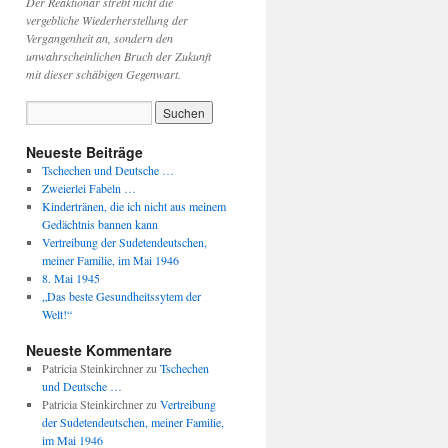
Der Reaktionär strebt nicht die
vergebliche Wiederherstellung der
Vergangenheit an, sondern den
unwahrscheinlichen Bruch der Zukunft
mit dieser schäbigen Gegenwart.
Neueste Beiträge
Tschechen und Deutsche …
Zweierlei Fabeln …
Kindertränen, die ich nicht aus meinem
Gedächtnis bannen kann
Vertreibung der Sudetendeutschen,
meiner Familie, im Mai 1946
8. Mai 1945
„Das beste Gesundheitssytem der
Welt!“
Neueste Kommentare
Patricia Steinkirchner
zu
Tschechen
und Deutsche …
Patricia Steinkirchner
zu
Vertreibung
der Sudetendeutschen, meiner Familie,
im Mai 1946