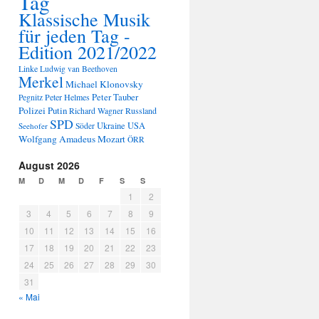
Tag
Klassische Musik
für jeden Tag -
Edition 2021/2022
Linke
Ludwig van Beethoven
Merkel
Michael Klonovsky
Peter Tauber
Peter Helmes
Pegnitz
Polizei
Putin
Russland
Richard Wagner
SPD
Ukraine
USA
Seehofer
Söder
Wolfgang Amadeus Mozart
ÖRR
August 2026
M
D
M
D
F
S
S
1
2
3
4
5
6
7
8
9
10
11
12
13
14
15
16
17
18
19
20
21
22
23
24
25
26
27
28
29
30
31
« Mai