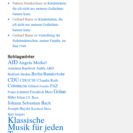
Patricia Steinkirchner
zu
Kindertränen,
die ich nicht aus meinem Gedächtnis
bannen kann
Gerhard Bauer
zu
Kindertränen, die
ich nicht aus meinem Gedächtnis
bannen kann
Gerhard Bauer
zu
Vertreibung der
Sudetendeutschen, meiner Familie, im
Mai 1946
Schlagwörter
AfD
Angela Merkel
Annalena Baerbock
Antifa
ARD
Berlin
Bundeswehr
Bedford-Strohm
CDU
CDU/CSU
Claudia Roth
Corona
FAZ
Die Grünen
Familie
Grüne
Friedrich Merz
Franz Schubert
Hitler
Islam
J.S. Bach
Johann Sebastian Bach
Joseph Haydn
Kardinal Marx
Karl Jaspers
Klassische
Musik für jeden