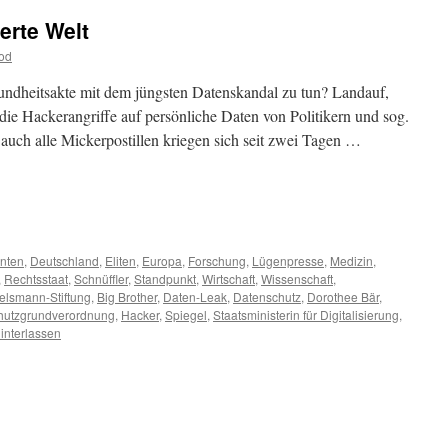
erte Welt
od
undheitsakte mit dem jüngsten Datenskandal zu tun? Landauf,
die Hackerangriffe auf persönliche Daten von Politikern und sog.
auch alle Mickerpostillen kriegen sich seit zwei Tagen …
m
er
nten
,
Deutschland
,
Eliten
,
Europa
,
Forschung
,
Lügenpresse
,
Medizin
,
,
Rechtsstaat
,
Schnüffler
,
Standpunkt
,
Wirtschaft
,
Wissenschaft
,
elsmann-Stiftung
,
Big Brother
,
Daten-Leak
,
Datenschutz
,
Dorothee Bär
,
hutzgrundverordnung
,
Hacker
,
Spiegel
,
Staatsministerin für Digitalisierung
,
interlassen