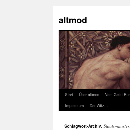
Zum
Inhalt
altmod
springen
Start
Über altmod
Vom Geist Eu
Impressum
Der Witz…
Staatsminister
Schlagwort-Archiv: