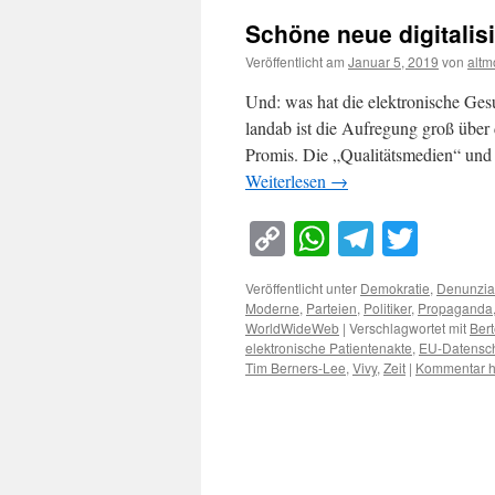
Schöne neue digitalisi
Veröffentlicht am
Januar 5, 2019
von
altm
Und: was hat die elektronische Ges
landab ist die Aufregung groß über 
Promis. Die „Qualitätsmedien“ und 
Weiterlesen
→
Copy
WhatsApp
Telegra
Twitt
Link
Veröffentlicht unter
Demokratie
,
Denunzia
Moderne
,
Parteien
,
Politiker
,
Propaganda
WorldWideWeb
|
Verschlagwortet mit
Bert
elektronische Patientenakte
,
EU-Datensc
Tim Berners-Lee
,
Vivy
,
Zeit
|
Kommentar h